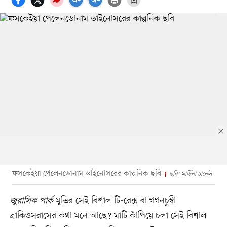
ফসকেইয়া পেলেনডোনাম ডাইনোসরের কাল্পনিক ছবি
ছবি: মার্টিনা চার্নেল
জুরাসিক পার্ক
মুভির সেই বিশাল টি-রেক্স বা গগনচুম্বী
ব্রাকিওসরাসের কথা মনে আছে? মাটি কাঁপিয়ে চলা সেই বিশাল