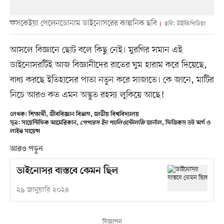
ফসকেইয়া পেলেনডোনাম ডাইনোসরের কাল্পনিক ছবি
ছবি: উইকিপিডিয়া
আসলে বিজ্ঞানে ছোট বলে কিছু নেই। মুরগির সমান এই
ডাইনোসরটিই আজ বিজ্ঞানীদের রাতের ঘুম হারাম করে দিয়েছে,
বাধ্য করছে ইতিহাসের পাতা নতুন করে সাজাতে। কে জানে, মাটির
নিচে আরও কত এমন অদ্ভুত রহস্য লুকিয়ে আছে!
লেখক: শিক্ষার্থী, জীববিজ্ঞান বিভাগ, জাতীয় বিশ্ববিদ্যালয়
সূত্র: সায়েন্টিফিক আমেরিকান,
পেপারস ইন প্যালিওন্টোলজি
জার্নাল, ফিজিকস ডট অর্গ ও
লাইভ সায়েন্স
আরও পড়ুন
ডাইনোসর বাস্তবে কেমন ছিল
২৯ জানুয়ারি ২০২৪