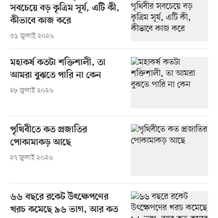
সবচেয়ে বড় কৃত্রিম সূর্য, এটি কী,
কীভাবে কাজ করে
৩১ জুলাই ২০২৬
মহাকর্ষ কতটা শক্তিশালী, তা
আমরা বুঝতে পারি না কেন
২৮ জুলাই ২০২৬
পৃথিবীতে কত প্রজাতির
পোকামাকড় আছে
২৭ জুলাই ২০২৬
৬৬ বছরে রকেট উৎক্ষেপণের
খরচ কমেছে ৯৬ ভাগ, আর কত