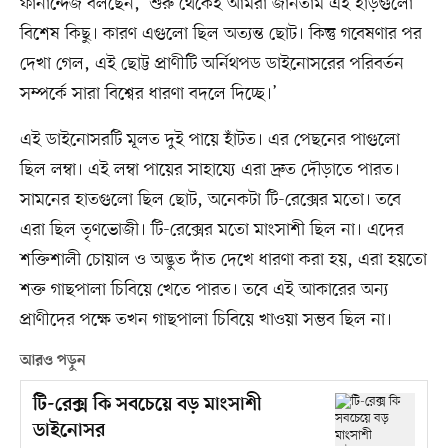
ফার্নান্দেজ বলছেন, ‘শুরু থেকেই আমরা জানতাম এই হাড়গুলো
বিশেষ কিছু। কারণ এগুলো ছিল অত্যন্ত ছোট। কিন্তু গবেষণার পর
দেখা গেল, এই ছোট্ট প্রাণীটি অর্নিথপড ডাইনোসরের পরিবর্তন
সম্পর্কে সারা বিশ্বের ধারণা বদলে দিচ্ছে।’
এই ডাইনোসরটি মূলত দুই পায়ে হাঁটত। এর পেছনের পাগুলো
ছিল লম্বা। এই লম্বা পায়ের সাহায্যে এরা দ্রুত দৌড়াতে পারত।
সামনের হাতগুলো ছিল ছোট, অনেকটা টি-রেক্সের মতো। তবে
এরা ছিল তৃণভোজী। টি-রেক্সের মতো মাংসাশী ছিল না। এদের
শক্তিশালী চোয়াল ও অদ্ভুত দাঁত দেখে ধারণা করা হয়, এরা হয়তো
শক্ত গাছপালা চিবিয়ে খেতে পারত। তবে এই আকারের অন্য
প্রাণীদের পক্ষে তখন গাছপালা চিবিয়ে খাওয়া সম্ভব ছিল না।
আরও পড়ুন
টি-রেক্স কি সবচেয়ে বড় মাংসাশী
ডাইনোসর