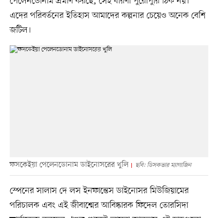
পেলেনডোনাম প্রমাণ করছে, সেই ধারণা পুরোপুরি ঠিক নয়।
এদের পরিবর্তনের ইতিহাস আমাদের কল্পনার চেয়েও অনেক বেশি
জটিল।
ফসকেইয়া পেলেনডোনাম ডাইনোসরের খুলি
ছবি: ডিসকভার ম্যাগাজিন
স্পেনের সালাস দে লস ইনফান্তেস ডাইনোসর মিউজিয়ামের
পরিচালক এবং এই জীবাশ্মের আবিষ্কারক ফিদেল তোরসিদা