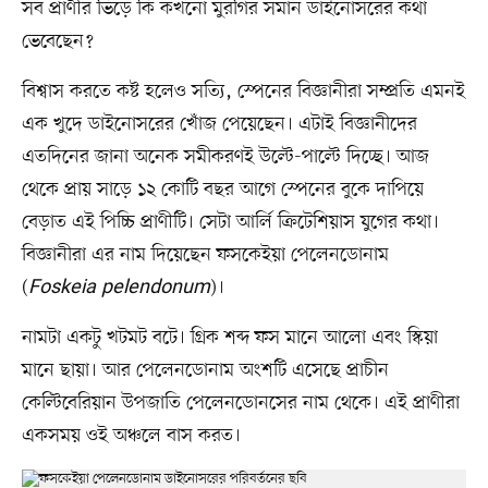
সব প্রাণীর ভিড়ে কি কখনো মুরগির সমান ডাইনোসরের কথা
ভেবেছেন?
বিশ্বাস করতে কষ্ট হলেও সত্যি, স্পেনের বিজ্ঞানীরা সম্প্রতি এমনই
এক খুদে ডাইনোসরের খোঁজ পেয়েছেন। এটাই বিজ্ঞানীদের
এতদিনের জানা অনেক সমীকরণই উল্টে-পাল্টে দিচ্ছে। আজ
থেকে প্রায় সাড়ে ১২ কোটি বছর আগে স্পেনের বুকে দাপিয়ে
বেড়াত এই পিচ্চি প্রাণীটি। সেটা আর্লি ক্রিটেশিয়াস যুগের কথা।
বিজ্ঞানীরা এর নাম দিয়েছেন ফসকেইয়া পেলেনডোনাম
(
Foskeia pelendonum
)।
নামটা একটু খটমট বটে। গ্রিক শব্দ ফস মানে আলো এবং স্কিয়া
মানে ছায়া। আর পেলেনডোনাম অংশটি এসেছে প্রাচীন
কেল্টিবেরিয়ান উপজাতি পেলেনডোনসের নাম থেকে। এই প্রাণীরা
একসময় ওই অঞ্চলে বাস করত।