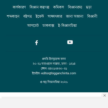
কার্যকারণ
বিজ্ঞান কল্পগল্প
কমিকস
বিজ্ঞানরম্য
ছড়া
শব্দকাহন
বইপত্র
ইভেন্ট
সাক্ষাৎকার
জানা অজানা
বিজ্ঞানী
আপডেট
ডাকবাক্স
ই-বিজ্ঞানচিন্তা
প্রগতি ইনস্যুরেন্স ভবন
২০-২১ কারওয়ান বাজার, ঢাকা - ১২১৫
ফোন: ৫৫০১৩৪৩০-৩১
ইমেইল: editor@bigganchinta.com
© স্বত্ব বিজ্ঞানচিন্তা
২০২৬