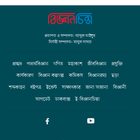
প্রকাশক ও সম্পাদক: আব্দুল কাইয়ুম
নির্বাহী সম্পাদক: আবুল বাসার
প্রচ্ছদ
পদার্থবিজ্ঞান
গণিত
মহাকাশ
জীববিজ্ঞান
প্রযুক্তি
কার্যকারণ
বিজ্ঞান কল্পগল্প
কমিকস
বিজ্ঞানরম্য
ছড়া
শব্দকাহন
বইপত্র
ইভেন্ট
সাক্ষাৎকার
জানা অজানা
বিজ্ঞানী
আপডেট
ডাকবাক্স
ই-বিজ্ঞানচিন্তা