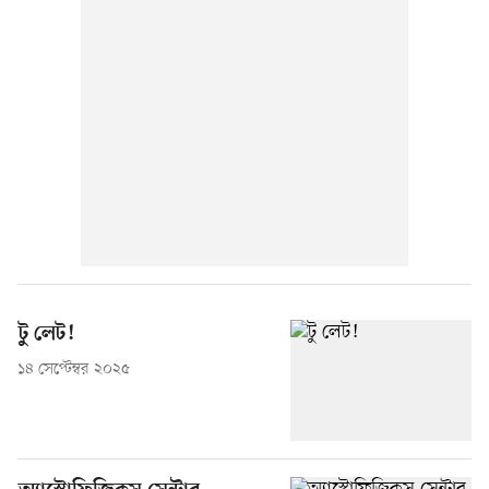
টু লেট!
১৪ সেপ্টেম্বর ২০২৫