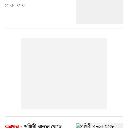
১৫ জুন ২০২৬
কল্পগল্প
পৃথিবী বদলে গেছে