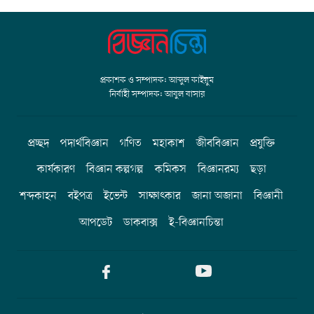
প্রকাশক ও সম্পাদক: আব্দুল কাইয়ুম
নির্বাহী সম্পাদক: আবুল বাসার
প্রচ্ছদ
পদার্থবিজ্ঞান
গণিত
মহাকাশ
জীববিজ্ঞান
প্রযুক্তি
কার্যকারণ
বিজ্ঞান কল্পগল্প
কমিকস
বিজ্ঞানরম্য
ছড়া
শব্দকাহন
বইপত্র
ইভেন্ট
সাক্ষাৎকার
জানা অজানা
বিজ্ঞানী
আপডেট
ডাকবাক্স
ই-বিজ্ঞানচিন্তা