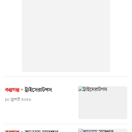
কল্পগল্প
ট্রাইসেরাটপস
১০ জুলাই ২০২৬