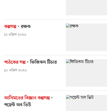
কল্পগল্প
রক্ষক
১৭ এপ্রিল ২০২৬
পাঠকের গল্প
ফিজিকস টিচার
১০ এপ্রিল ২০২৬
আসিমভের বিজ্ঞান কল্পগল্প
পয়েন্ট অব ভিউ