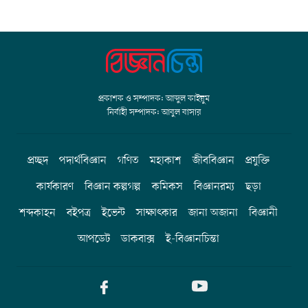
প্রকাশক ও সম্পাদক: আব্দুল কাইয়ুম
নির্বাহী সম্পাদক: আবুল বাসার
প্রচ্ছদ
পদার্থবিজ্ঞান
গণিত
মহাকাশ
জীববিজ্ঞান
প্রযুক্তি
কার্যকারণ
বিজ্ঞান কল্পগল্প
কমিকস
বিজ্ঞানরম্য
ছড়া
শব্দকাহন
বইপত্র
ইভেন্ট
সাক্ষাৎকার
জানা অজানা
বিজ্ঞানী
আপডেট
ডাকবাক্স
ই-বিজ্ঞানচিন্তা