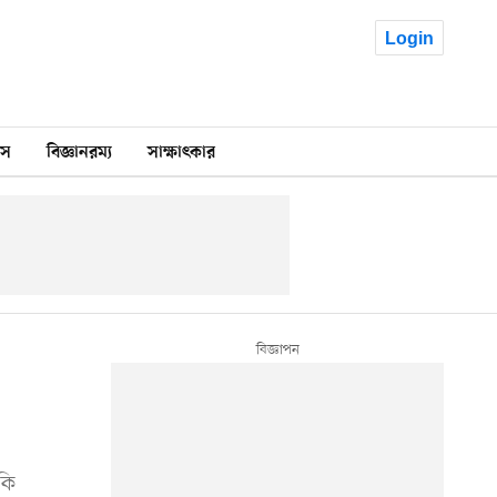
Login
কস
বিজ্ঞানরম্য
সাক্ষাৎকার
কি