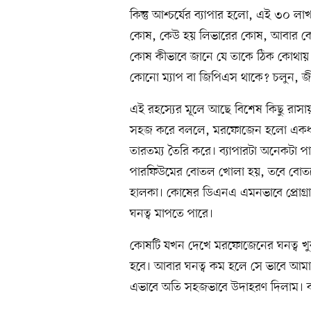
কিন্তু আশ্চর্যের ব্যাপার হলো, এই ৩০ লা
কোষ, কেউ হয় লিভারের কোষ, আবার কেউ 
কোষ কীভাবে জানে যে তাকে ঠিক কোথায়
কোনো ম্যাপ বা জিপিএস থাকে? চলুন, জী
এই রহস্যের মূলে আছে বিশেষ কিছু রাসা
সহজ করে বললে, মরফোজেন হলো একধরন
তারতম্য তৈরি করে। ব্যাপারটা অনেকটা
পারফিউমের বোতল খোলা হয়, তবে বোতলের
হালকা। কোষের ডিএনএ এমনভাবে প্রোগ্
ঘনত্ব মাপতে পারে।
কোষটি যখন দেখে মরফোজেনের ঘনত্ব খুব
হবে। আবার ঘনত্ব কম হলে সে ভাবে আমা
এভাবে অতি সহজভাবে উদাহরণ দিলাম। ব