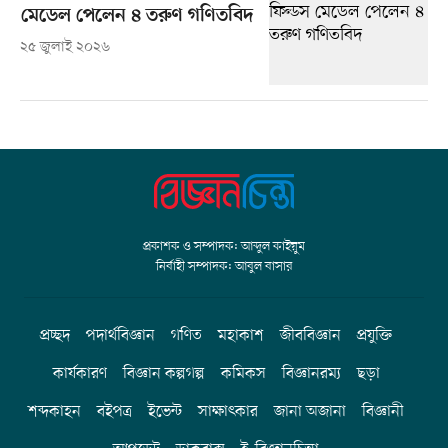
মেডেল পেলেন ৪ তরুণ গণিতবিদ
২৫ জুলাই ২০২৬
প্রকাশক ও সম্পাদক: আব্দুল কাইয়ুম
নির্বাহী সম্পাদক: আবুল বাসার
প্রচ্ছদ
পদার্থবিজ্ঞান
গণিত
মহাকাশ
জীববিজ্ঞান
প্রযুক্তি
কার্যকারণ
বিজ্ঞান কল্পগল্প
কমিকস
বিজ্ঞানরম্য
ছড়া
শব্দকাহন
বইপত্র
ইভেন্ট
সাক্ষাৎকার
জানা অজানা
বিজ্ঞানী