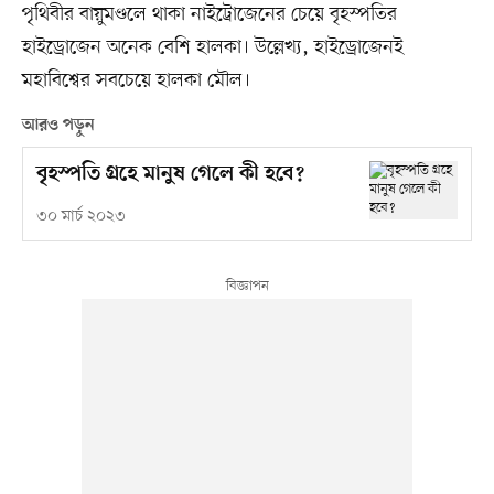
পৃথিবীর বায়ুমণ্ডলে থাকা নাইট্রোজেনের চেয়ে বৃহস্পতির
হাইড্রোজেন অনেক বেশি হালকা। উল্লেখ্য, হাইড্রোজেনই
মহাবিশ্বের সবচেয়ে হালকা মৌল।
আরও পড়ুন
বৃহস্পতি গ্রহে মানুষ গেলে কী হবে?
৩০ মার্চ ২০২৩