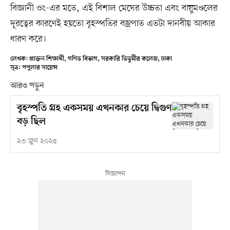
বিজ্ঞানী ওং-এর মতে, এই বিশাল মেঘের উচ্চতা এবং বায়ুমণ্ডলের
দূরত্বের কারণেই হয়তো বৃহস্পতির বজ্রপাত এতটা দানবীয় আকার
ধারণ করে।
লেখক: প্রাক্তন শিক্ষার্থী, গণিত বিভাগ, সরকারি তিতুমীর কলেজ, ঢাকা
সূত্র: পপুলার সায়েন্স
আরও পড়ুন
বৃহস্পতি গ্রহ একসময় এখনকার চেয়ে দ্বিগুণ
বড় ছিল
২৩ জুন ২০২৫