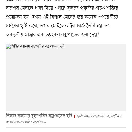
বাষ্পের মেঘকে ধাক্কা দিয়ে ওপরে তুলতে প্রকৃতির প্রচণ্ড শক্তির
প্রয়োজন হয়। যখন এই বিশাল মেঘের স্তর অনেক ওপরে উঠে
ঘর্ষণের সৃষ্টি করে, তখন যে ইলেকট্রিক চার্জ তৈরি হয়, তা
অকল্পনীয় মাত্রার এক ভয়ংকর বজ্রপাতের জন্ম দেয়!
শিল্পীর কল্পনায় বৃহস্পতির বজ্রপাতের ছবি
ছবি: নাসা / জেপিএল-ক্যালটেক /
এসডব্লিউআরআই / জুনোক্যাম