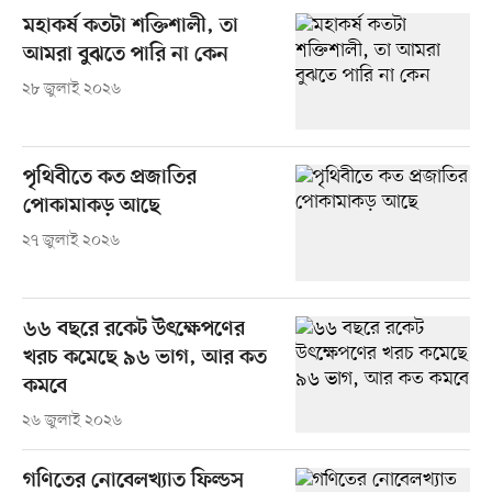
মহাকর্ষ কতটা শক্তিশালী, তা
আমরা বুঝতে পারি না কেন
২৮ জুলাই ২০২৬
পৃথিবীতে কত প্রজাতির
পোকামাকড় আছে
২৭ জুলাই ২০২৬
৬৬ বছরে রকেট উৎক্ষেপণের
খরচ কমেছে ৯৬ ভাগ, আর কত
কমবে
২৬ জুলাই ২০২৬
গণিতের নোবেলখ্যাত ফিল্ডস