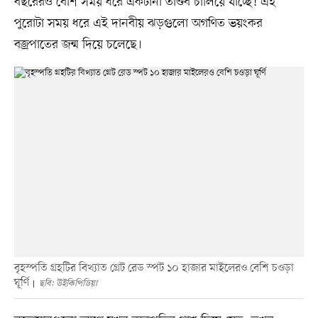
বছরেরও বেশি সময় ধরে একটানা তাণ্ডব চালিয়ে যাচ্ছে! এই
পুরোটা সময় ধরে এই দানবীয় ঝড়গুলো অগণিত ভয়ংকর
বজ্রপাতের জন্ম দিয়ে চলেছে।
বৃহস্পতি গ্রহটির বিখ্যাত গ্রেট রেড স্পট ১০ হাজার মাইলেরও বেশি চওড়া
ঘূর্ণি
ছবি: উইকিপিডিয়া