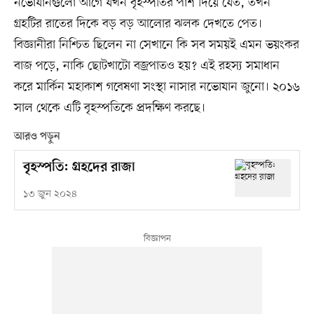
নভোযানগুলো আগে যখন বৃহস্পতির পাশ দিয়ে যেত, তখন
গ্রহটির রাতের দিকে বড় বড় আলোর ঝলক দেখতে পেত।
বিজ্ঞানীরা নিশ্চিত ছিলেন না সেখানে কি সব সময়ই এমন ভয়ংকর
বাজ পড়ে, নাকি ছোটখাটো বজ্রপাতও হয়? এই রহস্য সমাধান
করে মার্কিন মহাকাশ গবেষণা সংস্থা নাসার নভোযান জুনো। ২০১৬
সাল থেকে এটি বৃহস্পতিকে প্রদক্ষিণ করছে।
আরও পড়ুন
বৃহস্পতি: গ্রহদের রাজা
১৩ জুন ২০২৪