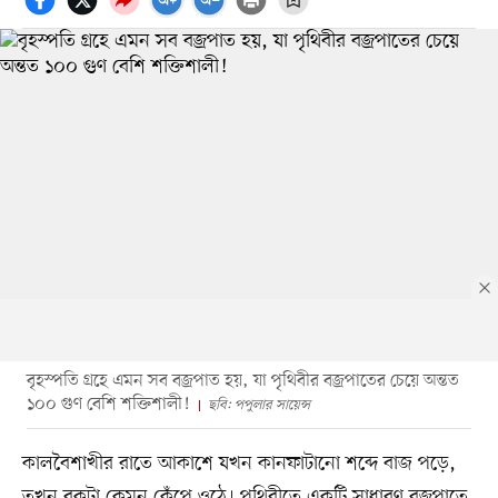
বৃহস্পতি গ্রহে এমন সব বজ্রপাত হয়, যা পৃথিবীর বজ্রপাতের চেয়ে অন্তত
১০০ গুণ বেশি শক্তিশালী!
ছবি: পপুলার সায়েন্স
কালবৈশাখীর রাতে আকাশে যখন কানফাটানো শব্দে বাজ পড়ে,
তখন বুকটা কেমন কেঁপে ওঠে। পৃথিবীতে একটি সাধারণ বজ্রপাতে