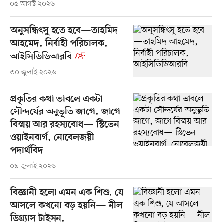
০৫ আগস্ট ২০২৬
অনুসন্ধিৎসু হতে হবে—তাহমিদ
আহমেদ, নির্বাহী পরিচালক,
আইসিডিডিআরবি
৩০ জুলাই ২০২৬
প্রকৃতির কথা ভাবলে একটা
সৌন্দর্যের অনুভূতি জাগে, জাগে
বিস্ময় আর রহস্যবোধ— স্টিভেন
ওয়াইনবার্গ, নোবেলজয়ী
পদার্থবিদ
০৯ জুলাই ২০২৬
বিজ্ঞানী হলো এমন এক শিশু, যে
আসলে কখনো বড় হয়নি— নীল
ডিগ্র্যাস টাইসন,