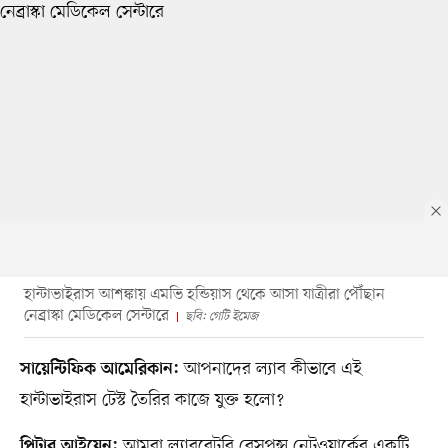
হান্টাভাইরাস আশঙ্কায় এমভি হন্ডিয়াস থেকে আসা যাত্রীরা পৌঁছান
নেব্রাস্কা মেডিকেল সেন্টারে
ছবি: গেটি ইমেজ
আপনাদের ল্যাব কীভাবে এই
সায়েন্টিফিক আমেরিকান:
হান্টাভাইরাস টেস্ট তৈরির কাজে যুক্ত হলো?
আমরা ল্যাবরেটরি রেসপন্স নেটওয়ার্কের একটি
পিটার আইয়েন: