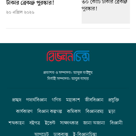
টাকার ব্রেকথ্রু পুরস্কার!
২০ এপ্রিল ২০২৬
প্রকাশক ও সম্পাদক: আব্দুল কাইয়ুম
নির্বাহী সম্পাদক: আবুল বাসার
প্রচ্ছদ
পদার্থবিজ্ঞান
গণিত
মহাকাশ
জীববিজ্ঞান
প্রযুক্তি
কার্যকারণ
বিজ্ঞান কল্পগল্প
কমিকস
বিজ্ঞানরম্য
ছড়া
শব্দকাহন
বইপত্র
ইভেন্ট
সাক্ষাৎকার
জানা অজানা
বিজ্ঞানী
আপডেট
ডাকবাক্স
ই-বিজ্ঞানচিন্তা