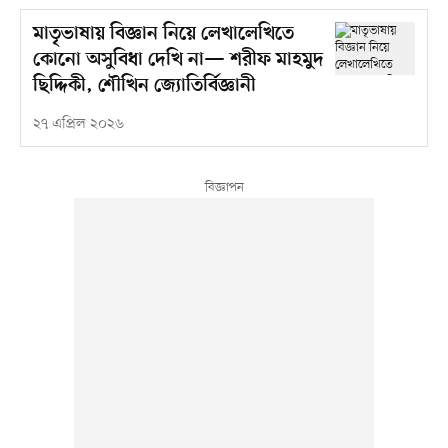
মাতৃভাষায় বিজ্ঞান নিয়ে লেখালেখিতে
কোনো অসুবিধা দেখি না— শরীফ মাহমুদ
ছিদ্দিকী, শৌখিন জ্যোতির্বিজ্ঞানী
২৭ এপ্রিল ২০২৬