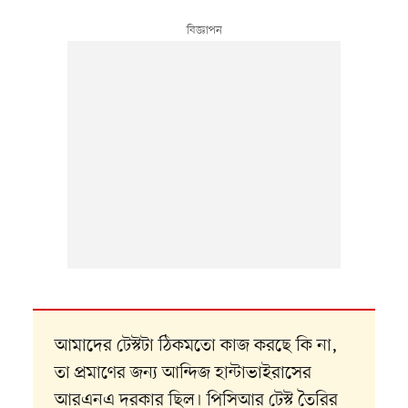
আমাদের টেস্টটা ঠিকমতো কাজ করছে কি না,
তা প্রমাণের জন্য আন্দিজ হান্টাভাইরাসের
আরএনএ দরকার ছিল। পিসিআর টেস্ট তৈরির