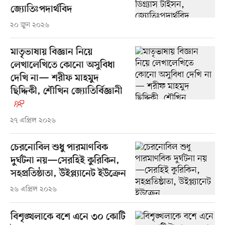
জ্যোতিঃপদার্থবিদ
২০ জুন ২০২৬
মাতৃভাষায় বিজ্ঞান নিয়ে
লেখালেখিতে কোনো অসুবিধা
দেখি না— শরীফ মাহমুদ
ছিদ্দিকী, শৌখিন জ্যোতির্বিজ্ঞানী
২৭ এপ্রিল ২০২৬
চেরনোবিল শুধু পারমাণবিক
দুর্ঘটনা নয়—সেরহিই কুরিকিন,
সহপ্রতিষ্ঠাতা, উইপ্ল্যানেট ইউক্রেন
২৬ এপ্রিল ২০২৬
বিশৃঙ্খলাকে বশে এনে ৩০ কোটি