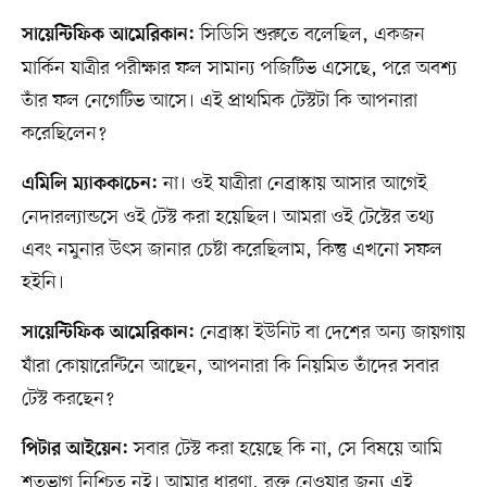
সিডিসি শুরুতে বলেছিল, একজন
সায়েন্টিফিক আমেরিকান:
মার্কিন যাত্রীর পরীক্ষার ফল সামান্য পজিটিভ এসেছে, পরে অবশ্য
তাঁর ফল নেগেটিভ আসে। এই প্রাথমিক টেস্টটা কি আপনারা
করেছিলেন?
না। ওই যাত্রীরা নেব্রাস্কায় আসার আগেই
এমিলি ম্যাককাচেন:
নেদারল্যান্ডসে ওই টেস্ট করা হয়েছিল। আমরা ওই টেস্টের তথ্য
এবং নমুনার উৎস জানার চেষ্টা করেছিলাম, কিন্তু এখনো সফল
হইনি।
নেব্রাস্কা ইউনিট বা দেশের অন্য জায়গায়
সায়েন্টিফিক আমেরিকান:
যাঁরা কোয়ারেন্টিনে আছেন, আপনারা কি নিয়মিত তাঁদের সবার
টেস্ট করছেন?
সবার টেস্ট করা হয়েছে কি না, সে বিষয়ে আমি
পিটার আইয়েন:
শতভাগ নিশ্চিত নই। আমার ধারণা, রক্ত নেওয়ার জন্য এই