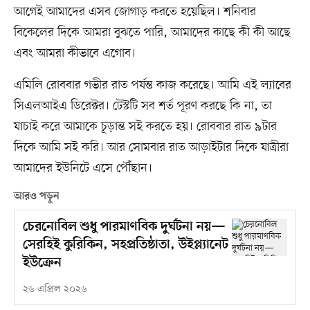
আগেই আমাদের এসব জোগাড় করতে হয়েছিল। শনিবার
বিকেলের দিকে আমরা বুঝতে পারি, আমাদের কাছে কী কী আছে
এবং আমরা কীভাবে এগোব।
এমিলি রোববার গভীর রাত পর্যন্ত কাজ করেছে। আমি এই ল্যাবের
সিএলআইএ ডিরেক্টর। টেস্টটি সব শর্ত পূরণ করছে কি না, তা
যাচাই করে আমাকে চূড়ান্ত সই করতে হয়। রোববার রাত ৯টার
দিকে আমি সই করি। আর সোমবার রাত আড়াইটার দিকে যাত্রীরা
আমাদের ইউনিটে এসে পৌঁছান।
আরও পড়ুন
চেরনোবিল শুধু পারমাণবিক দুর্ঘটনা নয়—
সেরহিই কুরিকিন, সহপ্রতিষ্ঠাতা, উইপ্ল্যানেট
ইউক্রেন
২৬ এপ্রিল ২০২৬