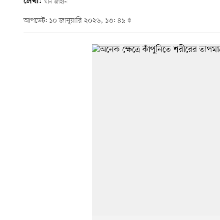
লেখা:
মনি জাহান
আপডেট: ১০ জানুয়ারি ২০২৬, ১৩: ৪৯