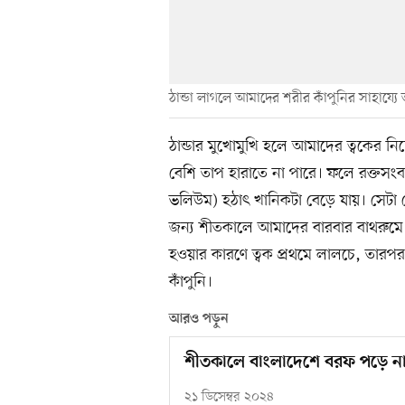
ঠান্ডা লাগলে আমাদের শরীর কাঁপুনির সাহায্যে
ঠান্ডার মুখোমুখি হলে আমাদের ত্বকের ন
বেশি তাপ হারাতে না পারে। ফলে রক্তসংব
ভলিউম) হঠাৎ খানিকটা বেড়ে যায়। সেটা ব
জন্য শীতকালে আমাদের বারবার বাথরুমে 
হওয়ার কারণে ত্বক প্রথমে লালচে, তারপ
কাঁপুনি।
আরও পড়ুন
শীতকালে বাংলাদেশে বরফ পড়ে ন
২১ ডিসেম্বর ২০২৪