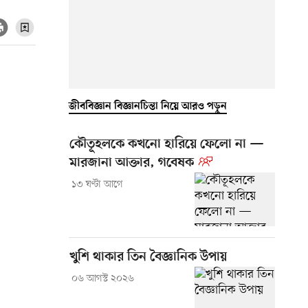
জীববিজ্ঞান বিজ্ঞানচিন্তা নিয়ে আরও পড়ুন
কৌতূহলকে কখনো হারিয়ে ফেলো না —
মারজানা আক্তার, গবেষক
১৩ ঘণ্টা আগে
খুশি থাকার তিন বৈজ্ঞানিক উপায়
০৬ আগস্ট ২০২৬