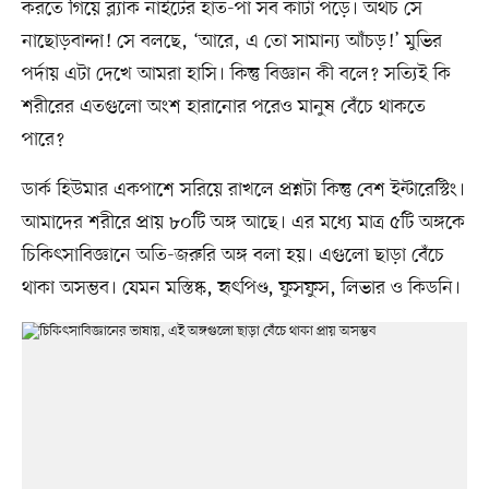
করতে গিয়ে ব্ল্যাক নাইটের হাত-পা সব কাটা পড়ে। অথচ সে
নাছোড়বান্দা! সে বলছে, ‘আরে, এ তো সামান্য আঁচড়!’ মুভির
পর্দায় এটা দেখে আমরা হাসি। কিন্তু বিজ্ঞান কী বলে? সত্যিই কি
শরীরের এতগুলো অংশ হারানোর পরেও মানুষ বেঁচে থাকতে
পারে?
ডার্ক হিউমার একপাশে সরিয়ে রাখলে প্রশ্নটা কিন্তু বেশ ইন্টারেস্টিং।
আমাদের শরীরে প্রায় ৮০টি অঙ্গ আছে। এর মধ্যে মাত্র ৫টি অঙ্গকে
চিকিৎসাবিজ্ঞানে অতি-জরুরি অঙ্গ বলা হয়। এগুলো ছাড়া বেঁচে
থাকা অসম্ভব। যেমন মস্তিষ্ক, হৃৎপিণ্ড, ফুসফুস, লিভার ও কিডনি।