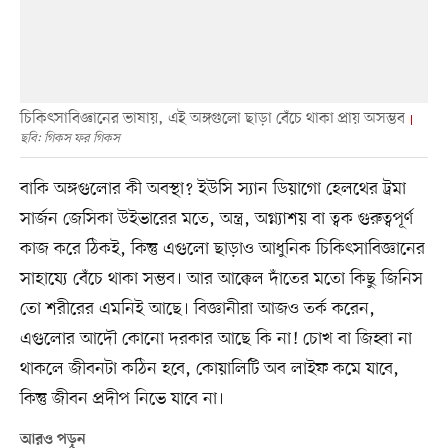
চিকিৎসাবিজ্ঞানের ভাষায়, এই অঙ্গগুলো ছাড়া বেঁচে থাকা প্রায় অসম্ভব
ছবি: গিকস ফর গিকস
বাকি অঙ্গগুলোর কী অবস্থা? ইউসি স্যান ডিয়াগো হেলথের ট্রমা
সার্জন জেসিকা উইভারের মতে, অন্ত্র, অগ্ন্যাশয় বা ত্বক গুরুত্বপূর্ণ
কাজ করে ঠিকই, কিন্তু এগুলো ছাড়াও আধুনিক চিকিৎসাবিজ্ঞানের
সাহায্যে বেঁচে থাকা সম্ভব। আর আক্কেল দাঁতের মতো কিছু জিনিস
তো শরীরের এমনিই আছে। বিজ্ঞানীরা আজও তর্ক করেন,
এগুলোর আদৌ কোনো দরকার আছে কি না! চোখ বা জিহ্বা না
থাকলে জীবনটা কঠিন হবে, কোয়ালিটি অব লাইফ কমে যাবে,
কিন্তু জীবন প্রদীপ নিভে যাবে না।
আরও পড়ুন