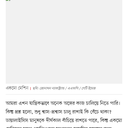
একমো মেশিন
ছবি: জোনাথন ন্যাকস্ট্র্যান্ড / এএফপি / গেটি ইমেজ
আমরা এখন যান্ত্রিকভাবে অনেক অঙ্গের কাজ চালিয়ে নিতে পারি।
কিন্তু প্রশ্ন হলো, শুধু শ্বাস-প্রশ্বাস চালু রাখাই কি বেঁচে থাকা?
ডায়ালাইসিস মানুষকে দীর্ঘকাল বাঁচিয়ে রাখতে পারে, কিন্তু একমো