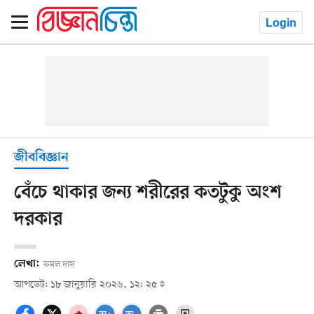
Login
জীববিজ্ঞান
বেঁচে থাকার জন্য শরীরের কতটুকু অংশ
দরকার
লেখা:
কমল দাস
আপডেট: ১৮ জানুয়ারি ২০২৬, ১২: ২৫