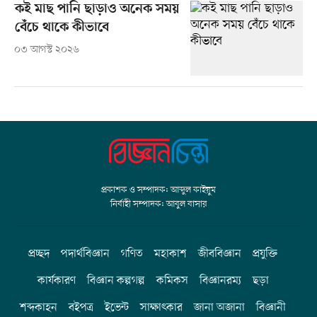
কই মাছ পানি ছাড়াও অনেক সময়
বেঁচে থাকে কীভাবে
০৩ আগস্ট ২০২৬
প্রকাশক ও সম্পাদক: আব্দুল কাইয়ুম
নির্বাহী সম্পাদক: আবুল বাসার
প্রচ্ছদ
পদার্থবিজ্ঞান
গণিত
মহাকাশ
জীববিজ্ঞান
প্রযুক্তি
কার্যকারণ
বিজ্ঞান কল্পগল্প
কমিকস
বিজ্ঞানরম্য
ছড়া
শব্দকাহন
বইপত্র
ইভেন্ট
সাক্ষাৎকার
জানা অজানা
বিজ্ঞানী