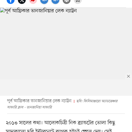
পূর্ব আফ্রিকার তানজানিয়ার লেক ন্যাট্রন
ছবি: কিলিমাঞ্জারো অ্যাডভেঞ্চার
সাফারি ক্লাব - তানজানিয়া সাফারি
২০১৩ সালের কথা। আলোকচিত্রী নিক ব্র্যান্ডটের তোলা কিছু
সাদাকালো ছবি ইন্টারনেটে ব্যাপক হইচই ফেলে দেয়। সেই