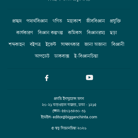
প্রচ্ছদ
পদার্থবিজ্ঞান
গণিত
মহাকাশ
জীববিজ্ঞান
প্রযুক্তি
কার্যকারণ
বিজ্ঞান কল্পগল্প
কমিকস
বিজ্ঞানরম্য
ছড়া
শব্দকাহন
বইপত্র
ইভেন্ট
সাক্ষাৎকার
জানা অজানা
বিজ্ঞানী
আপডেট
ডাকবাক্স
ই-বিজ্ঞানচিন্তা
প্রগতি ইনস্যুরেন্স ভবন
২০-২১ কারওয়ান বাজার, ঢাকা - ১২১৫
ফোন: ৫৫০১৩৪৩০-৩১
ইমেইল: editor@bigganchinta.com
© স্বত্ব বিজ্ঞানচিন্তা
২০২৬