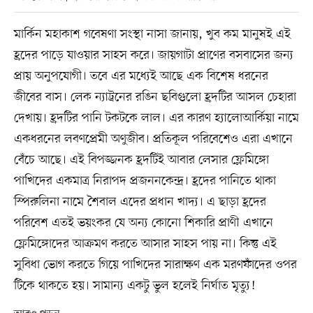
মার্কিন মহাকাশ গবেষণা সংস্থা নাসা জানায়, খুব কম মানুষই এই
হ্রদের পাড়ে যাওয়ার সাহস করে। জায়গাটা প্রাণের বসবাসের জন্য
প্রায় অনুপযোগী। তবে এর মধ্যেই আছে এক বিশেষ ধরনের
জীবের বাস। লেক ন্যাট্রনের রঙিন ছবিগুলো হ্রদটির আসল চেহারা
দেখায়। হ্রদটির পানি টকটকে লাল। এর কারণ হ্যালোআর্কিয়া নামে
একধরনের লবণপ্রেমী অণুজীব। প্রতিকূল পরিবেশেও এরা এখানে
বেঁচে আছে। এই বিপজ্জনক হ্রদটিই আবার লেসার ফ্লেমিঙ্গো
পাখিদের একমাত্র নিরাপদ প্রজননকেন্দ্র। হ্রদের পানিতে থাকা
স্পিরুলিনা নামে শৈবাল এদের প্রধান খাদ্য। এ ছাড়া হ্রদের
পরিবেশ এতই ভয়ংকর যে অন্য কোনো শিকারি প্রাণী এখানে
ফ্লেমিঙ্গোদের আক্রমণ করতে আসার সাহস পায় না। কিন্তু এই
সুবিধা ভোগ করতে গিয়ে পাখিদের সারাক্ষণ এক মরণফাঁদের ওপর
টিকে থাকতে হয়। সামান্য একটু ভুল হলেই নির্ঘাত মৃত্যু!