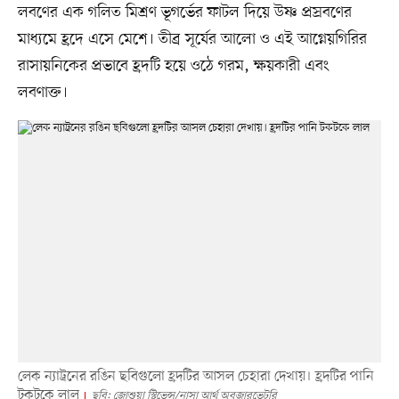
লবণের এক গলিত মিশ্রণ ভূগর্ভের ফাটল দিয়ে উষ্ণ প্রস্রবণের
মাধ্যমে হ্রদে এসে মেশে। তীব্র সূর্যের আলো ও এই আগ্নেয়গিরির
রাসায়নিকের প্রভাবে হ্রদটি হয়ে ওঠে গরম, ক্ষয়কারী এবং
লবণাক্ত।
লেক ন্যাট্রনের রঙিন ছবিগুলো হ্রদটির আসল চেহারা দেখায়। হ্রদটির পানি
টকটকে লাল
ছবি: জোশুয়া স্টিভেন্স/নাসা আর্থ অবজারভেটরি