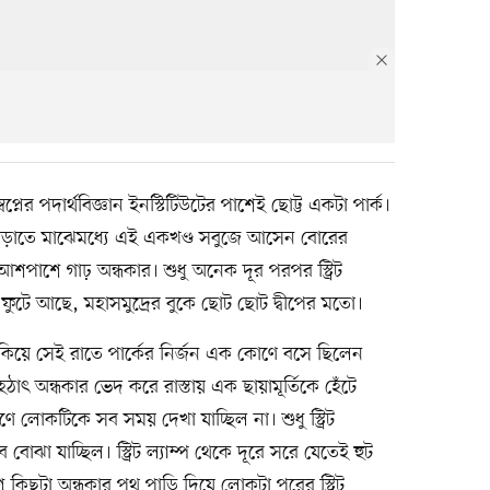
নের পদার্থবিজ্ঞান ইনস্টিটিউটের পাশেই ছোট্ট একটা পার্ক।
ছাড়াতে মাঝেমধ্যে এই একখণ্ড সবুজে আসেন বোরের
শপাশে গাঢ় অন্ধকার। শুধু অনেক দূর পরপর স্ট্রিট
 ফুটে আছে, মহাসমুদ্রের বুকে ছোট ছোট দ্বীপের মতো।
াকিয়ে সেই রাতে পার্কের নির্জন এক কোণে বসে ছিলেন
হঠাৎ অন্ধকার ভেদ করে রাস্তায় এক ছায়ামূর্তিকে হেঁটে
 লোকটিকে সব সময় দেখা যাচ্ছিল না। শুধু স্ট্রিট
ঝা যাচ্ছিল। স্ট্রিট ল্যাম্প থেকে দূরে সরে যেতেই হুট
কিছুটা অন্ধকার পথ পাড়ি দিয়ে লোকটা পরের স্ট্রিট