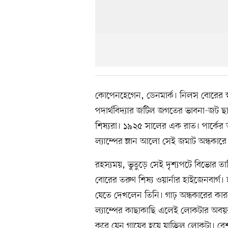
কোপেনহেগেন, ডেনমার্ক। নিলস বোরের স্বপ্
পদার্থবিদ্যার জটিল জগতের ভাবনা-জট 
শিষ্যরা। ১৯২৫ সালের এক রাত। পার্কের আ
ল্যাম্পের ম্লান আলো সেই জমাট অন্ধকারে
রহস্যময়, ভুতুড়ে সেই দৃশ্যপটে বিভোর ত
বোরের তরুণ শিষ্য ওয়ার্নার হাইজেনবার্গ। 
যেতে দেখলেন তিনি। গাঢ় অন্ধকারের কারণে
ল্যাম্পের কাছাকাছি এলেই লোকটার অবয়ব বো
করে যেন গায়েব হয়ে যাচ্ছিল লোকটা। বেশ 