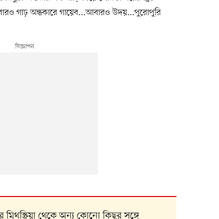
ারও গাঢ় অন্ধকারে গায়েব...আবারও উদয়...পুরোপুরি
 মিথস্ক্রিয়া থেকে অন্য কোনো কিছুর সঙ্গে