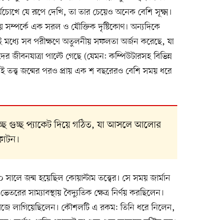
মচোখে যে রূপে দেখি, তা তার চেয়েও অনেক বেশি সূক্ষ্ম।
য় সম্পর্কে এক সরল ও যৌক্তিক দৃষ্টিকোণ। অন্যদিকে
 এরই মধ্যে সব পরীক্ষণে অতুলনীয় সফলতা অর্জন করেছে, যা
 জীবনযাত্রা পাল্টে গেছে (যেমন: কম্পিউটারসহ বিভিন্ন
 এই তত্ত্ব জন্মের পরও প্রায় এক শ বছরেরও বেশি সময় ধরে
চ্ছ গুচ্ছ প্যাকেট দিয়ে গঠিত, যা আসলে আলোর
ফোটন।
 সালে জন্ম হয়েছিল কোয়ান্টাম তত্ত্বের। সে সময় জার্মান
্সের ভেতরের সাম্যাবস্থায় বৈদ্যুতিক ক্ষেত্র নির্ণয় করছিলেন।
জে লাগিয়েছিলেন। কৌশলটি এ রকম: তিনি ধরে নিলেন,