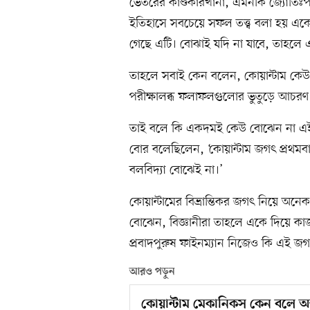
ভেতরের কাণ্ডকারখানা, এমনকি জ্যোতিঃপদার
ইতিহাসে সবচেয়ে সফল তত্ত্ব বলা হয় এ
গেছে এটি। বোঝাই যদি না যাবে, তাহলে 
তাহলে সবাই কেন বলেন, কোয়ান্টাম কেউ 
পরীক্ষালব্ধ ফলাফলগুলোর ভুতুড়ে আচর
তাই বলে কি একদমই কেউ বোঝেন না এই তত্ত
বোর বলেছিলেন, ‘কোয়ান্টাম জগৎ প্রথমব
বলবিদ্যা বোঝেই না।’
কোয়ান্টামের বিভ্রান্তিকর জগৎ নিয়ে অনে
বোঝেন, বিজ্ঞানীরা তাহলে একে দিয়ে কা
প্রবাদপুরুষ ফাইনম্যান নিজেও কি এই জ
আরও পড়ুন
কোয়ান্টাম মেকানিকস কেন বলে অ