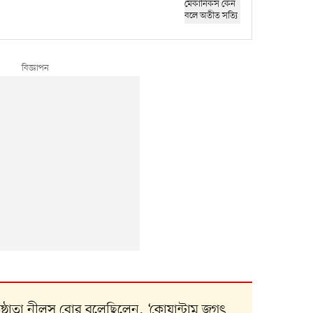
তিষ্ঠাতা নীলস বোর বলেছিলেন, ‘কোয়ান্টাম জগৎ