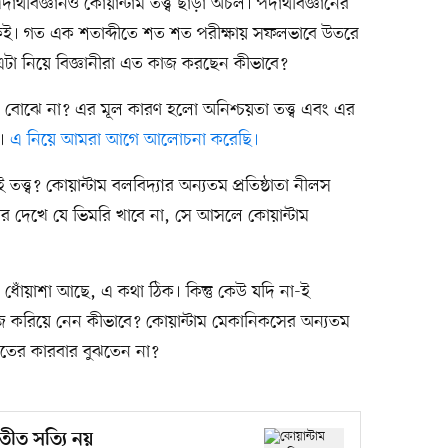
্থবিজ্ঞানও কোয়ান্টাম তত্ত্ব ছাড়া অচল। পদার্থবিজ্ঞানের
কেই। গত এক শতাব্দীতে শত শত পরীক্ষায় সফলভাবে উতরে
এটা নিয়ে বিজ্ঞানীরা এত কাজ করছেন কীভাবে?
বোঝে না? এর মূল কারণ হলো অনিশ্চয়তা তত্ত্ব এবং এর
ণ।
এ নিয়ে আমরা আগে আলোচনা করেছি।
্ব? কোয়ান্টাম বলবিদ্যার অন্যতম প্রতিষ্ঠাতা নীলস
ার দেখে যে ভিমরি খাবে না, সে আসলে কোয়ান্টাম
ক ধোঁয়াশা আছে, এ কথা ঠিক। কিন্তু কেউ যদি না-ই
জ করিয়ে নেন কীভাবে? কোয়ান্টাম মেকানিকসের অন্যতম
গতের কারবার বুঝতেন না?
তীত সত্যি নয়