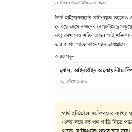
রোমাঁবেহার/সিসি/ উইকিমিডিয়া কমন্স
তিনি হাইজেনবার্গের অনিশ্চয়তা তত্ত্বের
বেরিয়ে আসে কণাদের কোয়ান্টাম ফ্লাকচুয়ে
নয়; সেখানেও শক্তি আছে। সেই শক্তিকে ব
তার ব্যাখ্যা আছে ফাইনম্যান ডায়াগ্রামে।
আরও পড়ুন
বোস, আইনস্টাইন ও কোয়ান্টাম স্প
১২ এপ্রিল ২০২৬
পাথ ইন্টিগ্রাল সমীকরণের ব্যাখ্যা
একই সঙ্গে বহু পথ পাড়ি দিতে পারে
থাকে, বাকিগুলো ধ্বংস হয়ে যায়।