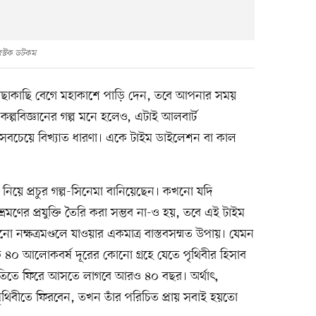
রস্টক ডটকম
ছাকাছি বেগে মহাকাশে পাড়ি দেন, তবে আপনার সময়
ল্পবিজ্ঞানের গল্প মনে হলেও, এটাই আলবার্ট
র সবচেয়ে বিখ্যাত ধারণা। একে টাইম ডাইলেশন বা কাল
নিয়ে প্রচুর গল্প-সিনেমা বানিয়েছেন। কখনো যদি
্রমণের প্রযুক্তি তৈরি করা সম্ভব না-ও হয়, তবে এই টাইম
ক্ষত্রমণ্ডলে যাওয়ার একমাত্র বাস্তবসম্মত উপায়। যেমন
৪০ আলোকবর্ষ দূরের কোনো গ্রহে যেতে পৃথিবীর হিসাব
তিতে ফিরে আসতে লাগবে আরও ৪০ বছর। অর্থাৎ,
বীতে ফিরবেন, তখন তাঁর পরিচিত প্রায় সবাই হয়তো