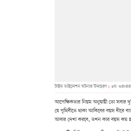
টাইম ডাইলেশন ঘটনার উদাহরণ
ছবি: আইনস্টাই
আপেক্ষিকতার নিয়ম অনুযায়ী তো সবার দৃ
যে পৃথিবীতে থাকা আকিবের বয়স ধীরে বা
আবার দেখা করবে, তখন কার বয়স কম 