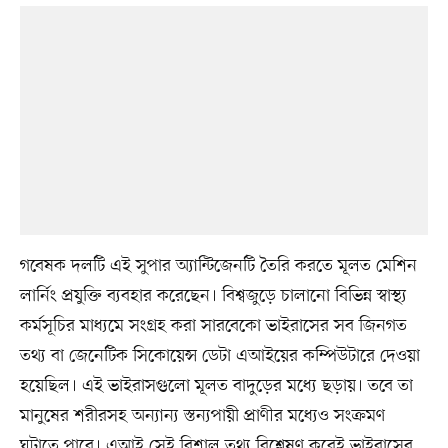
গবেষক দলটি এই সুপার অ্যান্টিজেনটি তৈরি করতে মূলত মেশিন
লার্নিং প্রযুক্তি ব্যবহার করেছেন। বিশ্বজুড়ে চালানো বিভিন্ন স্বাস্থ্য
কর্মসূচির মাধ্যমে সংগ্রহ করা সারবেকো ভাইরাসের সব জিনগত
তথ্য বা জেনেটিক সিকোয়েন্স ডেটা এআইয়ের কম্পিউটারে দেওয়া
হয়েছিল। এই ভাইরাসগুলো মূলত বাদুড়ের মধ্যে ছড়ায়। তবে তা
মানুষের শরীরসহ অন্যান্য স্তন্যপায়ী প্রাণীর মধ্যেও সংক্রমণ
ঘটাতে পারে। এআই সেই বিশাল তথ্য বিশ্লেষণ করেই ভাইরাসের