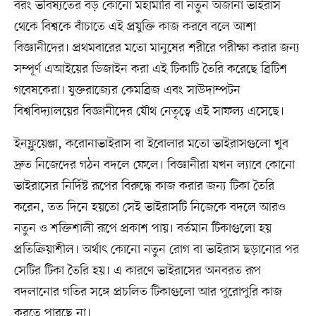
বরং ভবিষ্যতের বড় কোনো মহামারি বা নতুন অজানা ভাইরাস
থেকে বিশ্বকে বাঁচাতে এই প্রযুক্তি কাজ করবে বলে আশা
বিজ্ঞানীদের। প্রথমবারের মতো মানুষের শরীরে পরীক্ষা করার জন্য
সম্পূর্ণ এআইয়ের ডিজাইন করা এই টিকাটি তৈরি করেছে ব্রিটিশ
গবেষকেরা। যুক্তরাজ্যের কেমব্রিজ এবং সাউদাম্পটন
বিশ্ববিদ্যালয়ের বিজ্ঞানীদের যৌথ নেতৃত্বে এই সাফল্য এসেছে।
ইনফ্লুয়েঞ্জা, করোনাভাইরাস বা ইবোলার মতো ভাইরাসগুলো খুব
দ্রুত নিজেদের গঠন বদলে ফেলে। বিজ্ঞানীরা যখন ল্যাবে কোনো
ভাইরাসের নির্দিষ্ট রূপের বিরুদ্ধে কাজ করার জন্য টিকা তৈরি
করেন, তত দিনে হয়তো সেই ভাইরাসটি নিজেকে বদলে আরও
নতুন ও শক্তিশালী রূপে প্রকাশ পায়। বর্তমান টিকাগুলো হয়
প্রতিক্রিয়াশীল। অর্থাৎ কোনো নতুন রোগ বা ভাইরাস ছড়ানোর পর
সেটির টিকা তৈরি হয়। এ কারণে ভাইরাসের অনবরত রূপ
বদলানোর গতির সঙ্গে প্রচলিত টিকাগুলো আর পুরোপুরি কাজ
করতে পারছে না।