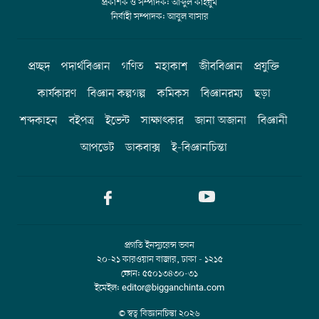
প্রকাশক ও সম্পাদক: আব্দুল কাইয়ুম
নির্বাহী সম্পাদক: আবুল বাসার
প্রচ্ছদ
পদার্থবিজ্ঞান
গণিত
মহাকাশ
জীববিজ্ঞান
প্রযুক্তি
কার্যকারণ
বিজ্ঞান কল্পগল্প
কমিকস
বিজ্ঞানরম্য
ছড়া
শব্দকাহন
বইপত্র
ইভেন্ট
সাক্ষাৎকার
জানা অজানা
বিজ্ঞানী
আপডেট
ডাকবাক্স
ই-বিজ্ঞানচিন্তা
প্রগতি ইনস্যুরেন্স ভবন
২০-২১ কারওয়ান বাজার, ঢাকা - ১২১৫
ফোন: ৫৫০১৩৪৩০-৩১
ইমেইল: editor@bigganchinta.com
© স্বত্ব বিজ্ঞানচিন্তা
২০২৬