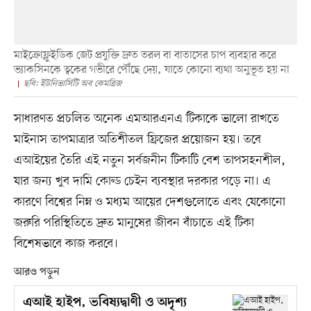
মাইক্রোফ্লুইডিক জেট প্রযুক্তি দ্রুত তরল বা বাতাসের চাপ ব্যবহার করে
ভ্যাকসিনকে ত্বকের গভীরে পৌঁছে দেয়, যাতে কোনো ব্যথা অনুভূত হয় না
ছবি: ইউনিভার্সিটি অব কেমব্রিজ
সাধারণত প্রচলিত অনেক এমআরএনএ টিকাকে ভালো রাখতে
মাইনাস তাপমাত্রার অতিশীতল ফ্রিজের প্রয়োজন হয়। তবে
এআইয়ের তৈরি এই নতুন সর্বজনীন টিকাটি বেশ তাপসহনশীল,
যার জন্য খুব দামি কোল্ড চেইন ব্যবস্থার দরকার পড়ে না। এ
কারণে বিশ্বের নিম্ন ও মধ্যম আয়ের দেশগুলোতে এবং যেকোনো
জরুরি পরিস্থিতিতে দ্রুত মানুষের জীবন বাঁচাতে এই টিকা
বিশেষভাবে কাজ করবে।
আরও পড়ুন
এআই হাইপ, ভবিষ্যদ্বাণী ও অদৃশ্য