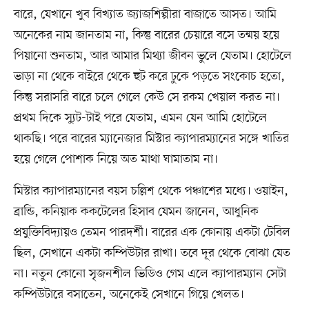
বারে, যেখানে খুব বিখ্যাত জ্যাজশিল্পীরা বাজাতে আসত। আমি
অনেকের নাম জানতাম না, কিন্তু বারের চেয়ারে বসে তন্ময় হয়ে
পিয়ানো শুনতাম, আর আমার মিথ্যা জীবন ভুলে যেতাম। হোটেলে
ভাড়া না থেকে বাইরে থেকে হুট করে ঢুকে পড়তে সংকোচ হতো,
কিন্তু সরাসরি বারে চলে গেলে কেউ সে রকম খেয়াল করত না।
প্রথম দিকে স্যুট-টাই পরে যেতাম, এমন যেন আমি হোটেলে
থাকছি। পরে বারের ম্যানেজার মিস্টার ক্যাপারম্যানের সঙ্গে খাতির
হয়ে গেলে পোশাক নিয়ে অত মাথা ঘামাতাম না।
মিস্টার ক্যাপারম্যানের বয়স চল্লিশ থেকে পঞ্চাশের মধ্যে। ওয়াইন,
ব্রান্ডি, কনিয়াক ককটেলের হিসাব যেমন জানেন, আধুনিক
প্রযুক্তিবিদ্যায়ও তেমন পারদর্শী। বারের এক কোনায় একটা টেবিল
ছিল, সেখানে একটা কম্পিউটার রাখা। তবে দূর থেকে বোঝা যেত
না। নতুন কোনো সৃজনশীল ভিডিও গেম এলে ক্যাপারম্যান সেটা
কম্পিউটারে বসাতেন, অনেকেই সেখানে গিয়ে খেলত।