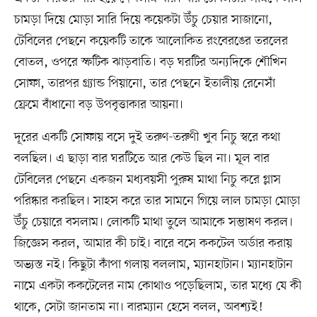
চামড়া দিয়ে মোড়া সারি দিয়ে কয়েকটা উঁচু চেয়ার সাজানো,
টেবিলের পেছনে কয়েকটি তাকে আলোকিত রংবেরঙের তরলের
বোতল, ওপরে স্ফটিক ঝাড়বাতি। বড় ঘরটির অন্যদিকে শৌখিন
সোফা, তারপর গ্র্যান্ড পিয়ানো, তার পেছনে ইতালীয় রেনেসাঁ
ফ্রেমে বাঁধানো বড় উপবৃত্তাকার আয়না।
দূরের একটি সোফায় বসে দুই তরুণ-তরুণী খুব নিচু স্বরে কথা
বলছিল। এ ছাড়া বার ঘরটিতে আর কেউ ছিল না। মূল বার
টেবিলের পেছনে একজন মধ্যবয়সী পুরুষ মাথা নিচু করে গ্লাস
পরিষ্কার করছিল। সাহস করে তার সামনে গিয়ে লাল চামড়া মোড়া
উঁচু চেয়ারে বসলাম। লোকটি মাথা তুলে আমাকে সম্ভাষণ করল।
জিজ্ঞেস করল, আমার কী চাই। বারে বসে ককটেল অর্ডার করায়
অভ্যস্ত নই। কিছুটা কাঁপা গলায় বললাম, ম্যানহাটান। ম্যানহাটান
নামে একটা ককটেলের নাম কোথাও পড়েছিলাম, তার মধ্যে যে কী
থাকে, সেটা জানতাম না। বারম্যান হেসে বলল, অবশ্যই!