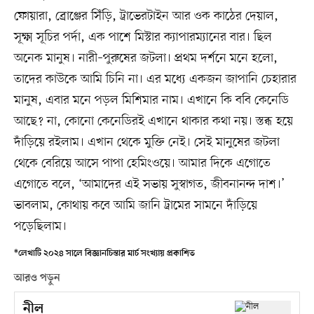
ফোয়ারা, ব্রোঞ্জের সিঁড়ি, ট্রাভেরটাইন আর ওক কাঠের দেয়াল,
সূক্ষ্ম সূচির পর্দা, এক পাশে মিস্টার ক্যাপারম্যানের বার। ছিল
অনেক মানুষ। নারী–পুরুষের জটলা। প্রথম দর্শনে মনে হলো,
তাদের কাউকে আমি চিনি না। এর মধ্যে একজন জাপানি চেহারার
মানুষ, এবার মনে পড়ল মিশিমার নাম। এখানে কি ববি কেনেডি
আছে? না, কোনো কেনেডিরই এখানে থাকার কথা নয়। স্তব্ধ হয়ে
দাঁড়িয়ে রইলাম। এখান থেকে মুক্তি নেই। সেই মানুষের জটলা
থেকে বেরিয়ে আসে পাপা হেমিংওয়ে। আমার দিকে এগোতে
এগোতে বলে, ‘আমাদের এই সভায় সুস্বাগত, জীবনানন্দ দাশ।’
ভাবলাম, কোথায় কবে আমি জানি ট্রামের সামনে দাঁড়িয়ে
পড়েছিলাম।
*লেখাটি ২০২৪ সালে বিজ্ঞানচিন্তার মার্চ সংখ্যায় প্রকাশিত
আরও পড়ুন
নীল