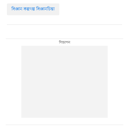
বিজ্ঞান কল্পগল্প বিজ্ঞানচিন্তা