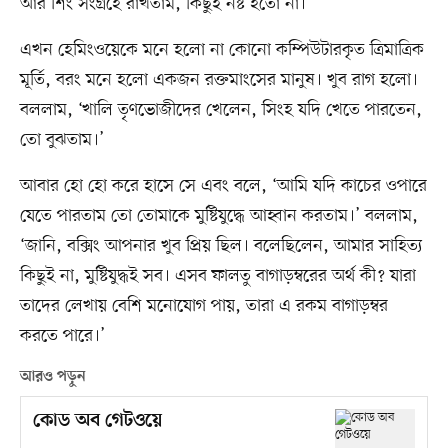
আর শিং সংগ্রহে রাখতাম, কিছুই নষ্ট হতো না।’
এখন হেমিংওয়েকে মনে হলো না কোনো কম্পিউটারকৃত ত্রিমাত্রিক
মূর্তি, বরং মনে হলো একজন রক্তমাংসের মানুষ। খুব রাগ হলো।
বললাম, ‘খালি তৃণভোজীদের খেলেন, সিংহ যদি খেতে পারতেন,
তো বুঝতাম।’
আবার হো হো করে হাসে সে এবং বলে, ‘আমি যদি কাচের ওপারে
যেতে পারতাম তো তোমাকে মুষ্টিযুদ্ধে আহ্বান করতাম।’ বললাম,
‘জানি, বক্সিং আপনার খুব প্রিয় ছিল। বলেছিলেন, আমার সাহিত্য
কিছুই না, মুষ্টিযুদ্ধই সব। এসব ফালতু বাগাড়ম্বরের অর্থ কী? যারা
তাদের লেখায় বেশি মনোযোগ পায়, তারা এ রকম বাগাড়ম্বর
করতে পারে।’
আরও পড়ুন
কোড অব গেটওয়ে