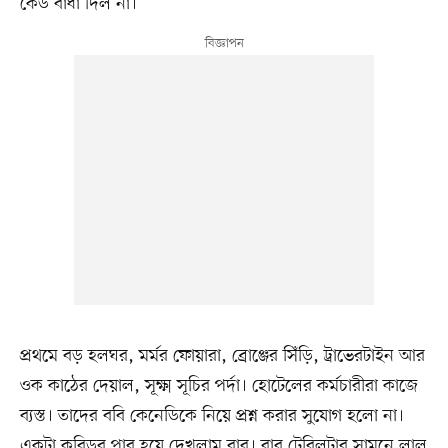
কেউ বাধা দিল না।
প্রথমে বড় হলঘর, মর্মর ফোয়ারা, ব্রোঞ্জের সিঁড়ি, ট্রাভেরটাইন আর
ওক কাঠের দেয়াল, সূক্ষ্ম সূচির পর্দা। হোটেলের কর্মচারীরা কাজে
ব্যস্ত। তাদের ববি কেনেডিকে নিয়ে প্রশ্ন করার সুযোগ হলো না।
একটা করিডর পার হয়ে দেখলাম বার। বার টেবিলটার সামনে লাল