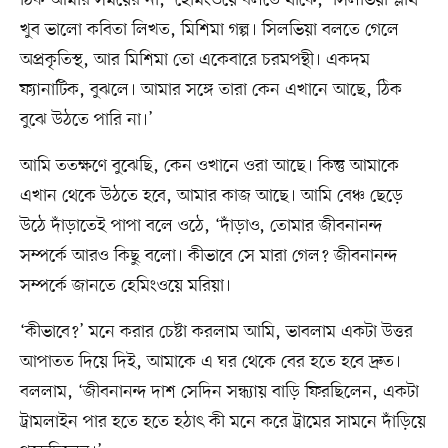
ঠিক আমার সময়ের না,’ হেমিংওয়ে বলতে থাকে, ‘সিলভিয়া প্লাথ
খুব ভালো কবিতা লিখত, মিশিমা গল্প। সিলভিয়া বলতে গেলে
অপ্রকৃতিস্থ, আর মিশিমা তো একেবারে চরমপন্থী। একদম
ফ্যানাটিক, বুঝলে। আমার সঙ্গে তারা কেন এখানে আছে, ঠিক
বুঝে উঠতে পারি না।’
আমি ততক্ষণে বুঝেছি, কেন ওখানে ওরা আছে। কিন্তু আমাকে
এখান থেকে উঠতে হবে, আমার কাজ আছে। আমি বেঞ্চ ছেড়ে
উঠে দাঁড়াতেই পাপা বলে ওঠে, ‘দাঁড়াও, তোমার জীবনানন্দ
সম্পর্কে আরও কিছু বলো। কীভাবে সে মারা গেল? জীবনানন্দ
সম্পর্কে জানতে হেমিংওয়ে মরিয়া।
‘কীভাবে?’ মনে করার চেষ্টা করলাম আমি, ভাবলাম একটা উত্তর
আপাতত দিয়ে দিই, আমাকে এ ঘর থেকে বের হতে হবে দ্রুত।
বললাম, ‘জীবনানন্দ দাশ সেদিন সন্ধ্যায় বাড়ি ফিরছিলেন, একটা
ট্রামলাইন পার হতে হতে হঠাৎ কী মনে করে ট্রামের সামনে দাঁড়িয়ে