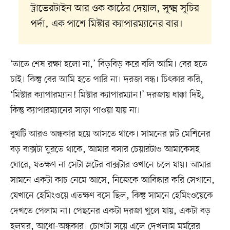
ট্রাভেরটাইন আর ওক কাঠের দেয়াল, সূক্ষ্ম সূচির
পর্দা, এক পাশে মিস্টার ক্যাপারম্যানের বার।
‘তাতে শেষ রক্ষা হলো না,’ বিড়বিড় করে বলি আমি। বের হতে
চাই। কিন্তু বের আমি হতে পারি না। দরজা বন্ধ। চিৎকার করি,
‘মিস্টার ক্যাপারম্যান! মিস্টার ক্যাপারম্যান!’ দরজায় ধাক্কা দিই,
কিন্তু ক্যাপারম্যানের সাড়া পাওয়া যায় না।
বুথটি আরও অন্ধকার হয়ে আসতে থাকে। সামনের স্লট মেশিনের
বড় বাক্সটা ঘুরতে থাকে, আমার বসার চেয়ারটাও আমাকেসহ
ঘোরে, যতক্ষণ না সেটা স্লটের বাক্সটার ওখানে চলে যায়। আমার
সামনে একটা কাচ নেমে আসে, নিজেকে আবিষ্কার করি সেখানে,
যেখানে হেমিংওয়ে এতক্ষণ বসে ছিল, কিন্তু সামনে হেমিংওয়েকে
দেখতে পেলাম না। পেছনের একটা দরজা খুলে যায়, একটা বড়
হলঘর, আধো-অন্ধকার। চোখটা সয়ে এলে দেখলাম মর্মরের