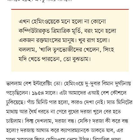
এখন হেমিংওয়েকে মনে হলো না কোনো
কম্পিউটারকৃত ত্রিমাত্রিক মূর্তি, বরং মনে হলো
একজন রক্তমাংসের মানুষ। খুব রাগ হলো।
বললাম, ‘খালি তৃণভোজীদের খেলেন, সিংহ
যদি খেতে পারতেন, তো বুঝতাম।
ভাবলাম বেশ ইন্টারেস্টিং তো। হেমিংওয়ে দু-দুবার বিমান দুর্ঘটনায়
পড়েছিলেন। ১৯৫৪ সালে। এটা আমাদের এআই বেশ কৌশলে
ঢুকিয়েছে। পাঁচ মিনিট পার হলো, কারও দেখা নেই। সাত মিনিটের
মাথায় আর ধৈর্য ধরতে না পেরে বুথের দরজা খুলে বের হতে
চাইলাম। কিন্তু দেখলাম, দরজা বন্ধ। সেকি? দরজা কী করে বন্ধ
হলো? দরজায় আঘাত করে ক্যাপারম্যানকে ডাকতে যাব, এর