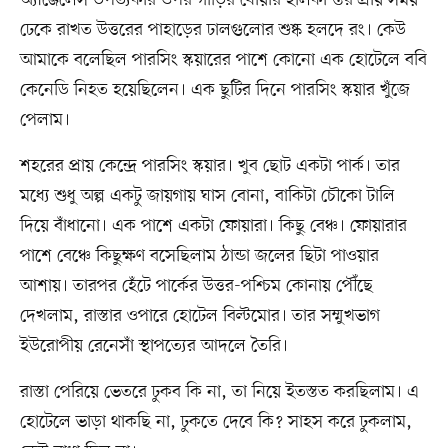
ঢেকে রাখত উত্তরের পাহাড়ের ঢালগুলোর শুষ্ক হলদে রং। কেউ
আমাকে বলেছিল পারসিং স্কয়ারের পাশে কোনো এক হোটেলে ববি
কেনেডি নিহত হয়েছিলেন। এক ছুটির দিনে পারসিং স্কয়ার খুঁজে
পেলাম।
শহরের প্রায় কেন্দ্রে পারসিং স্কয়ার। খুব ছোট একটা পার্ক। তার
মধ্যে শুধু অল্প একটু জায়গায় ঘাস বোনা, বাকিটা চৌকো টালি
দিয়ে বাঁধানো। এক পাশে একটা ফোয়ারা। কিছু বেঞ্চ। ফোয়ারার
পাশে বেঞ্চে কিছুক্ষণ বসেছিলাম ঠান্ডা জলের ছিটা পাওয়ার
আশায়। তারপর হেঁটে পার্কের উত্তর-পশ্চিম কোনায় পৌঁছে
দেখলাম, রাস্তার ওপারে হোটেল বিল্টমোর। তার সম্মুখভাগ
ইউরোপীয় রেনেসাঁ স্থাপত্যের আদলে তৈরি।
রাস্তা পেরিয়ে ভেতরে ঢুকব কি না, তা নিয়ে ইতস্তত করছিলাম। এ
হোটেলে ভাড়া থাকছি না, ঢুকতে দেবে কি? সাহস করে ঢুকলাম,