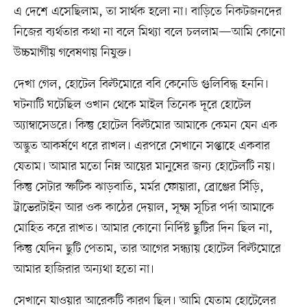
এ দেশে এসেছিলাম, তা সার্থক হলো না। বাড়িতে নিকটজনদের
নিজের ব্যর্থতার কথা না বলে মিথ্যা বলে চললাম—আমি কোনো
উচ্চমার্গীয় গবেষণায় নিযুক্ত।
দেখা গেল, হোটেল বিল্টমোরে ববি কেনেডি গুলিবিদ্ধ হননি।
ঘটনাটি ঘটেছিল ওখান থেকে মাইল তিনেক দূরে হোটেল
অ্যাম্বাসেডরে। কিন্তু হোটেল বিল্টমোর আমাকে কেমন যেন এক
অদ্ভুত আকর্ষণে ধরে রাখল। এরপরে সেখানে সপ্তাহে একবার
যেতাম। আমার মতো নিম্ন আয়ের মানুষের জন্য হোটেলটি নয়।
কিন্তু সেটার স্ফটিক ঝাড়বাতি, মর্মর ফোয়ারা, ব্রোঞ্জের সিঁড়ি,
ট্রাভেরটাইন আর ওক কাঠের দেয়াল, সূক্ষ্ম সূচির পর্দা আমাকে
মোহিত করে রাখত। আমার কোনো নির্দিষ্ট ছুটির দিন ছিল না,
কিন্তু যেদিন ছুটি পেতাম, তার আগের সন্ধ্যায় হোটেল বিল্টমোরে
আমার হাজিরার অন্যথা হতো না।
সেখানে যাওয়ার আরেকটি কারণ ছিল। আমি যেতাম হোটেলের