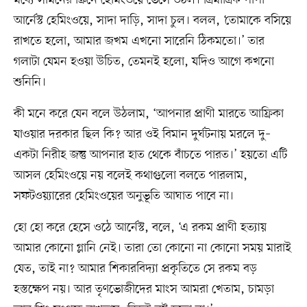
মধ্যে সামনের স্ক্রিনে হেমিংওয়ে ভেসে উঠল। ত্রিমাত্রিক পাপা
আর্নেস্ট হেমিংওয়ে, সাদা দাড়ি, সাদা চুল। বলল, ‘তোমাকে বসিয়ে
রাখতে হলো, আমার জখম এখনো সারেনি ঠিকমতো।’ তার
গলাটা যেমন হওয়া উচিত, তেমনই হলো, যদিও আগে কখনো
শুনিনি।
কী মনে করে যেন বলে উঠলাম, ‘আপনার প্রাণী মারতে আফ্রিকা
যাওয়ার দরকার ছিল কি? আর ওই বিমান দুর্ঘটনায় মরলে দু–
একটা নিরীহ জন্তু আপনার হাত থেকে বাঁচতে পারত।’ হয়তো এটি
আসল হেমিংওয়ে নয় বলেই কথাগুলো বলতে পারলাম,
সফটওয়্যারের হেমিংওয়ের অনুভূতি আঘাত পাবে না।
হো হো করে হেসে ওঠে আর্নেস্ট, বলে, ‘এ রকম প্রাণী হত্যায়
আমার কোনো গ্লানি নেই। তারা তো কোনো না কোনো সময় মারাই
যেত, তাই না? আমার শিকারবিদ্যা প্রকৃতিতে সে রকম বড়
হস্তক্ষেপ নয়। আর তৃণভোজীদের মাংস আমরা খেতাম, চামড়া