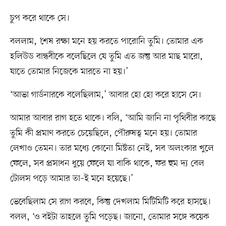
চুপ করে থাকে সে।
বললাম, ‘শেষ রক্ষা মনে হয় করতে পারোনি তুমি। তোমার এক
হলিউড বান্ধবীকে বলেছিলে যে তুমি এত জন্তু আর মাছ মারো,
যাতে তোমার নিজেকে মারতে না হয়।’
‘আভা গার্ডনারকে বলেছিলাম,’ আবার হো হো করে হাসে সে।
আমার আবার রাগ হতে থাকে। বলি, ‘আমি জানি না পৃথিবীর কাছে
তুমি কী প্রমাণ করতে চেয়েছিলে, পৌরুষত্ব মনে হয়। তোমার
লেখাও তেমন। তার মধ্যে কোনো মিষ্টতা নেই, সব অলংকার খুলে
ফেলে, সব প্রসাধন ধুয়ে ফেলে যা বাকি থাকে, ফর হুম দ্য বেল
টোলস পড়ে আমার তা–ই মনে হয়েছে।’
ভেবেছিলাম সে রাগ করবে, কিন্তু দেখলাম মিটিমিটি করে হাসছে।
বলল, ‘ও বইটা তাহলে তুমি পড়েছ। জানো, তোমার সঙ্গে কয়েক