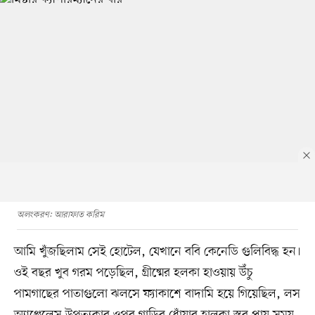
অলংকরণ: আরাফাত করিম
আমি খুঁজছিলাম সেই হোটেল, যেখানে ববি কেনেডি গুলিবিদ্ধ হন।
ওই বছর খুব গরম পড়েছিল, গ্রীষ্মের হলকা হাওয়ায় উঁচু
পামগাছের পাতাগুলো ঝলসে ফ্যাকাশে বাদামি হয়ে গিয়েছিল, লস
অ্যাঞ্জেলেস উপত্যকার ওপর গাড়ির ধোঁয়ার হালকা স্তর প্রায় সময়