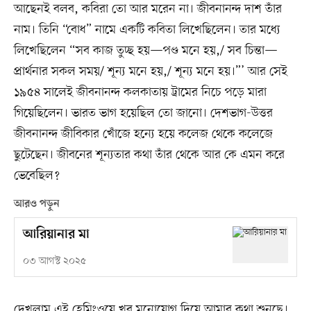
আছেনই বলব, কবিরা তো আর মরেন না। জীবনানন্দ দাশ তাঁর
নাম। তিনি “বোধ” নামে একটি কবিতা লিখেছিলেন। তার মধ্যে
লিখেছিলেন “সব কাজ তুচ্ছ হয়—পণ্ড মনে হয়,/ সব চিন্তা—
প্রার্থনার সকল সময়/ শূন্য মনে হয়,/ শূন্য মনে হয়।”’ আর সেই
১৯৫৪ সালেই জীবনানন্দ কলকাতায় ট্রামের নিচে পড়ে মারা
গিয়েছিলেন। ভারত ভাগ হয়েছিল তো জানো। দেশভাগ-উত্তর
জীবনানন্দ জীবিকার খোঁজে হন্যে হয়ে কলেজ থেকে কলেজে
ছুটেছেন। জীবনের শূন্যতার কথা তাঁর থেকে আর কে এমন করে
ভেবেছিল?
আরও পড়ুন
আরিয়ানার মা
০৩ আগস্ট ২০২৫
দেখলাম এই হেমিংওয়ে খুব মনোযোগ দিয়ে আমার কথা শুনছে।