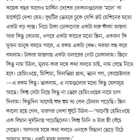
কয়েক বছর আগেও মার্কিন দেশের দোকানগুলোর ‘মলে’ বা
মার্কেটে দেখা যেত। বুথটির ভেতরে ঢুকে দেখি স্লট মেশিনের মতো
একটা বড় বাক্স। নিচে টাকা ঢোকানোর একটা সরু ফাঁকা জায়গা
আর কিছু বোতাম, ওপরে একটা কাচের মতো স্ক্রিন, একজন কি
দুজন মানুষ বসতে পারে, এ রকম একটা বেঞ্চ। দরজা বন্ধ করে
বসলাম। টাকার জায়গায় একটা ডলারের নোট ঢোকালাম। স্ক্রিনে
কিছু নাম উঠল, মূলত কার সঙ্গে কথা বলতে চাই, নাম বেছে নিতে
হবে। হেমিংওয়ে, মিশিমা, সিলভিয়া প্লাথ, ভ্যান গগ, কোয়েস্টলার
—এ রকম কিছু। ভাবলাম, এ নামগুলোর মধ্যে কিছু যোগসূত্র
আছে। কিন্তু সেটা নিয়ে কিছু না ভেবে হেমিংওয়ের নামে চাপ
দিলাম। কিছুদিন আগেই ফর হুম দ্য বেল টোলস পড়েছি। স্ক্রিন
কালো হয়ে গেল, তারপর লেখা ফুটে উঠল—‘আর্নেস্ট হেমিংওয়ে
এক বিমান দুর্ঘটনায় পড়েছিলেন। কিন্তু তিনি ও তাঁর স্ত্রী বেঁচে
গেছেন। আপনার সঙ্গে কথা বলতে ওনাকে বিছানা ছেড়ে উঠে
আসতে হচ্ছে। একটু সময় লাগবে।’