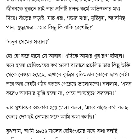
জীবনকে বুঝতে চাই তার প্রতিটি চলন্ত কর্মে অভিজ্ঞতার মধ্য
দিয়ে। ষাঁড়ের লড়াই, মাছ ধরা, গন্ডার মারা, মুষ্টিযুদ্ধ, অ্যাবসিন্থ
পান, যুদ্ধক্ষেত্র…আর কিছু কি বাকি রেখেছি?’
‘নতুন প্রেমের সন্ধান?’
হো হো করে হাসে সে আবার। এদিকে আমার খুব রাগ হচ্ছিল।
মনে হলো হেমিংওয়ের কথাগুলো বাজারে প্রচলিত তার কিছু উক্তি
থেকে নেওয়া হয়েছে, এখানে কৃত্রিম বুদ্ধিমত্তার কোনো ছাপ নেই।
তবে তার দেহটা গঠন করতে পেরেছে ভালোমতো। বললাম, ‘এসব
করেও আপনার তৃপ্তি হলো না, শেষে আত্মহত্যা করলেন!’
তার মুখাবয়ব অন্ধকার হয়ে গেল। বলল, ‘এসব বাজে কথা বলছ
কেন? দেখছই তোমার সঙ্গে আমি কথা বলছি।’
বুঝলাম, আমি ১৯৫৪ সালের হেমিংওয়ের সঙ্গে কথা বলছি।