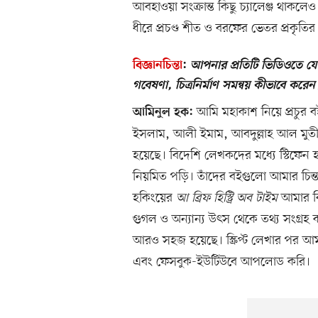
আবহাওয়া সংক্রান্ত কিছু চ্যালেঞ্জ থাকলে
ধীরে প্রচণ্ড শীত ও বরফের ভেতর প্রকৃতির 
বিজ্ঞানচিন্তা
:
আপনার প্রতিটি ভিডিওতে যে গ
গবেষণা, চিত্রনির্মাণ সমন্বয় কীভাবে করেন
আমি মহাকাশ নিয়ে প্রচুর 
আমিনুল হক:
ইসলাম, আলী ইমাম, আবদুল্লাহ আল মুতী 
হয়েছে। বিদেশি লেখকদের মধ্যে স্টিফেন হকি
নিয়মিত পড়ি। তাঁদের বইগুলো আমার চিন্ত
হকিংয়ের
আ ব্রিফ হিস্ট্রি অব টাইম
আমার বিশ
গুগল ও অন্যান্য উৎস থেকে তথ্য সংগ্রহ
আরও সহজ হয়েছে। স্ক্রিপ্ট লেখার পর আমার 
এবং ফেসবুক-ইউটিউবে আপলোড করি।