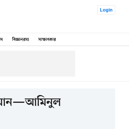
Login
কস
বিজ্ঞানরম্য
সাক্ষাৎকার
অনুমান—আমিনুল