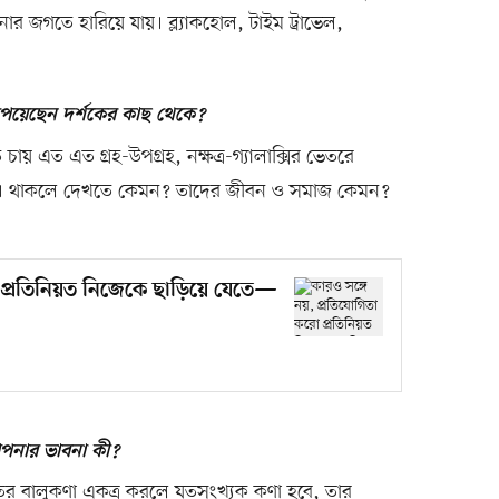
র জগতে হারিয়ে যায়। ব্ল্যাকহোল, টাইম ট্রাভেল,
।
ি পেয়েছেন দর্শকের কাছ থেকে?
ায় এত এত গ্রহ-উপগ্রহ, নক্ষত্র-গ্যালাক্সির ভেতরে
া। থাকলে দেখতে কেমন? তাদের জীবন ও সমাজ কেমন?
ো প্রতিনিয়ত নিজেকে ছাড়িয়ে যেতে—
আপনার ভাবনা কী?
র বালুকণা একত্র করলে যতসংখ্যক কণা হবে, তার