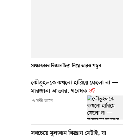
সাক্ষাৎকার বিজ্ঞানচিন্তা নিয়ে আরও পড়ুন
কৌতূহলকে কখনো হারিয়ে ফেলো না —
মারজানা আক্তার, গবেষক
৩ ঘণ্টা আগে
সবচেয়ে মূল্যবান বিজ্ঞান সেটাই, যা