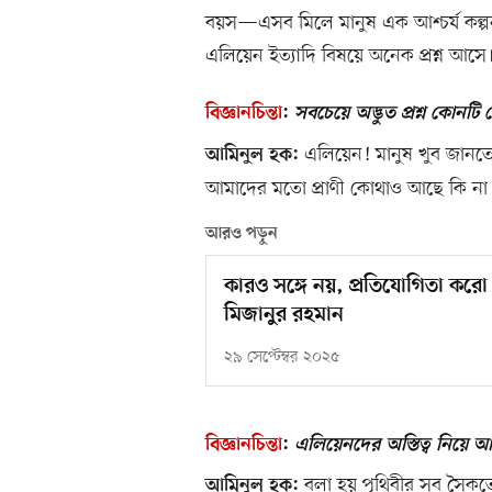
বয়স—এসব মিলে মানুষ এক আশ্চর্য কল্পনা
এলিয়েন ইত্যাদি বিষয়ে অনেক প্রশ্ন আসে
বিজ্ঞানচিন্তা
:
সবচেয়ে অদ্ভুত প্রশ্ন কোনট
এলিয়েন! মানুষ খুব জানতে চ
আমিনুল হক:
আমাদের মতো প্রাণী কোথাও আছে কি ন
আরও পড়ুন
কারও সঙ্গে নয়, প্রতিযোগিতা কর
মিজানুর রহমান
২৯ সেপ্টেম্বর ২০২৫
বিজ্ঞানচিন্তা
:
এলিয়েনদের অস্তিত্ব নিয়ে 
বলা হয় পৃথিবীর সব সৈকতে
আমিনুল হক: