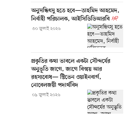
অনুসন্ধিৎসু হতে হবে—তাহমিদ আহমেদ,
নির্বাহী পরিচালক, আইসিডিডিআরবি
৩০ জুলাই ২০২৬
প্রকৃতির কথা ভাবলে একটা সৌন্দর্যের
অনুভূতি জাগে, জাগে বিস্ময় আর
রহস্যবোধ— স্টিভেন ওয়াইনবার্গ,
নোবেলজয়ী পদার্থবিদ
০৯ জুলাই ২০২৬