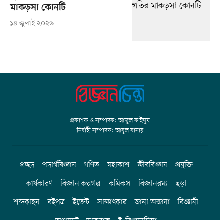
মাকড়সা কোনটি
১৪ জুলাই ২০২৬
প্রকাশক ও সম্পাদক: আব্দুল কাইয়ুম
নির্বাহী সম্পাদক: আবুল বাসার
প্রচ্ছদ
পদার্থবিজ্ঞান
গণিত
মহাকাশ
জীববিজ্ঞান
প্রযুক্তি
কার্যকারণ
বিজ্ঞান কল্পগল্প
কমিকস
বিজ্ঞানরম্য
ছড়া
শব্দকাহন
বইপত্র
ইভেন্ট
সাক্ষাৎকার
জানা অজানা
বিজ্ঞানী