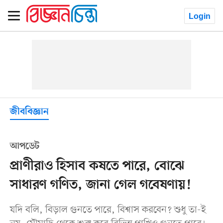
Login
জীববিজ্ঞান
আপডেট
প্রাণীরাও হিসাব কষতে পারে, বোঝে
সাধারণ গণিত, জানা গেল গবেষণায়!
যদি বলি, বিড়াল গুনতে পারে, বিশ্বাস করবেন? শুধু তা-ই