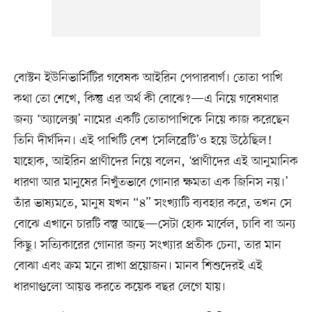
বোস্টন ইউনিভার্সিটির গবেষক আইরিন পেপারবার্গ। তোতা পাখি
কথা তো শেখে, কিন্তু এর অর্থ কী বোঝে?—এ নিয়ে গবেষণার
জন্য ‘অ্যালেক্স’ নামের একটি তোতাপাখিকে নিয়ে কাজ করেছেন
তিনি দীর্ঘদিন। এই পাখিটি বেশ ‘সেলিব্রেটি’ও হয়ে উঠেছিল!
যাহোক, আইরিন প্রাণীদের নিয়ে বলেন, ‘প্রাণীদের এই আনুমানিক
ধারণা আর মানুষের নিখুঁতভাবে গোনার ক্ষমতা এক জিনিস নয়।’
তাঁর ভাষ্যমতে, মানুষ যখন “৪” সংখ্যাটি ব্যবহার করে, তখন সে
বোঝে এখানে চারটি বস্তু আছে—সেটা হোক মার্বেল, চাবি বা অন্য
কিছু। সত্যিকারের গোনার জন্য সংখ্যার প্রতীক চেনা, তার মান
বোঝা এবং ক্রম মনে রাখা প্রয়োজন। মানব শিশুদেরই এই
ধারণাগুলো আয়ত্ত করতে কয়েক বছর লেগে যায়।