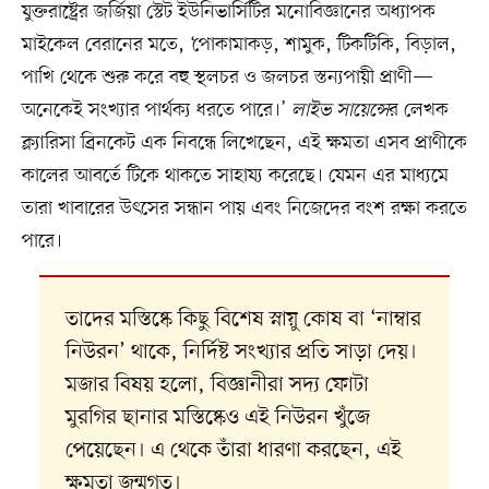
যুক্তরাষ্ট্রের জর্জিয়া স্টেট ইউনিভার্সিটির মনোবিজ্ঞানের অধ্যাপক
মাইকেল বেরানের মতে, ‘পোকামাকড়, শামুক, টিকটিকি, বিড়াল,
পাখি থেকে শুরু করে বহু স্থলচর ও জলচর স্তন্যপায়ী প্রাণী—
অনেকেই সংখ্যার পার্থক্য ধরতে পারে।’
লাইভ সায়েন্সে
র লেখক
ক্ল্যারিসা ব্রিনকেট এক নিবন্ধে লিখেছেন, এই ক্ষমতা এসব প্রাণীকে
কালের আবর্তে টিকে থাকতে সাহায্য করেছে। যেমন এর মাধ্যমে
তারা খাবারের উৎসের সন্ধান পায় এবং নিজেদের বংশ রক্ষা করতে
পারে।
তাদের মস্তিষ্কে কিছু বিশেষ স্নায়ু কোষ বা ‘নাম্বার
নিউরন’ থাকে, নির্দিষ্ট সংখ্যার প্রতি সাড়া দেয়।
মজার বিষয় হলো, বিজ্ঞানীরা সদ্য ফোটা
মুরগির ছানার মস্তিষ্কেও এই নিউরন খুঁজে
পেয়েছেন। এ থেকে তাঁরা ধারণা করছেন, এই
ক্ষমতা জন্মগত।