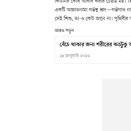
কিডনির কোষ আবাদ করার চেষ্টায় মগ্ন। 
একটি অজ্ঞাতনামা গর্ভস্থ ভ্রূণ—গর্ভপাত না
সেই শিশু, তা-ও কেউ জানে না। পৃথিবী
আরও পড়ুন
বেঁচে থাকার জন্য শরীরের কতটুকু
১৮ জানুয়ারি ২০২৬