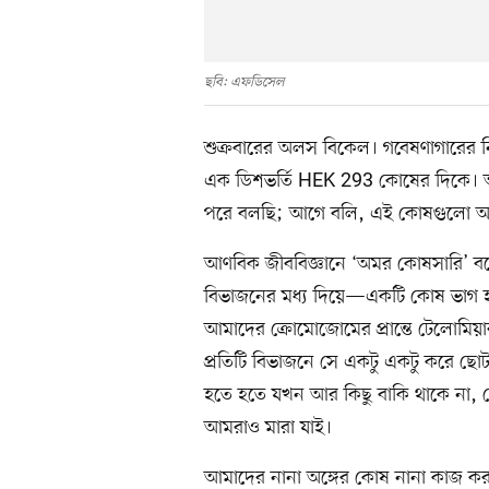
ছবি: এফডিসেল
শুক্রবারের অলস বিকেল। গবেষণাগারের নিস
এক ডিশভর্তি HEK 293 কোষের দিকে। 
পরে বলছি; আগে বলি, এই কোষগুলো আ
আণবিক জীববিজ্ঞানে ‘অমর কোষসারি’ 
বিভাজনের মধ্য দিয়ে—একটি কোষ ভাগ হয়ে হ
আমাদের ক্রোমোজোমের প্রান্তে টেলোমিয়া
প্রতিটি বিভাজনে সে একটু একটু করে ছ
হতে হতে যখন আর কিছু বাকি থাকে না,
আমরাও মারা যাই।
আমাদের নানা অঙ্গের কোষ নানা কাজ কর