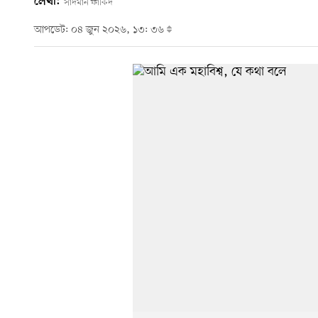
লেখা:
সাদমান ফাকিদ
আপডেট: ০৪ জুন ২০২৬, ১৩: ৩৬