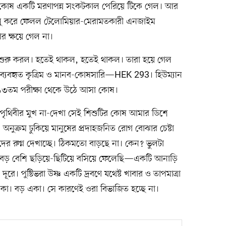
 কোষ একটি মরণাপন্ন সংকটকাল পেরিয়ে টিকে গেল। আর
লু করে ফেলল টেলোমিয়ার-মেরামতকারী এনজাইম
 ক্ষয়ে গেল না।
শুরু করল। হতেই থাকল, হতেই থাকল। তারা হয়ে গেল
 ব্যবহৃত কৃত্রিম ও মানব-কোষসারি—HEK 293। হিউম্যান
 ২৯৩তম পরীক্ষা থেকে উঠে আসা কোষ।
ৃথিবীর মুখ না-দেখা সেই শিশুটির কোষ আমার ডিশে
নুক্রম ঢুকিয়ে মানুষের প্রদাহজনিত রোগ বোঝার চেষ্টা
দের রুগ্ন দেখাচ্ছে। ঠিকমতো বাড়ছে না। কেন? ভুলটা
বড় বেশি ছড়িয়ে-ছিটিয়ে বসিয়ে ফেলেছি—একটি আনাড়ি
। পুষ্টিভরা উষ্ণ একটি দ্রবণে যথেষ্ট খাবার ও তাপমাত্রা
একা। বড় একা। সে কারণেই ওরা বিভাজিত হচ্ছে না।