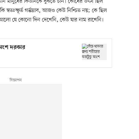
তিনি মানুষের কিডনিকে বুঝতে চান। কোষের উৎস ছিল
কি স্বতঃস্ফূর্ত গর্ভস্রাব, আজও কেউ নিশ্চিত নয়; কে ছিল
র আলো যে কোনো দিন দেখেনি, কেউ যার নাম রাখেনি।
 অংশ দরকার