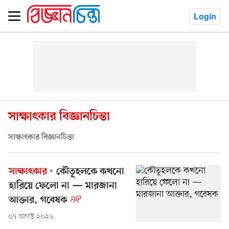
Login
সাক্ষাৎকার বিজ্ঞানচিন্তা
সাক্ষাৎকার বিজ্ঞানচিন্তা
সাক্ষাৎকার
কৌতূহলকে কখনো
হারিয়ে ফেলো না — মারজানা
আক্তার, গবেষক
০৭ আগস্ট ২০২৬