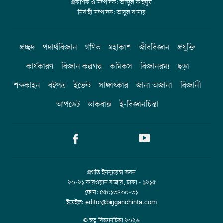
প্রকাশক ও সম্পাদক: আব্দুল কাইয়ুম
নির্বাহী সম্পাদক: আবুল বাসার
প্রচ্ছদ
পদার্থবিজ্ঞান
গণিত
মহাকাশ
জীববিজ্ঞান
প্রযুক্তি
কার্যকারণ
বিজ্ঞান কল্পগল্প
কমিকস
বিজ্ঞানরম্য
ছড়া
শব্দকাহন
বইপত্র
ইভেন্ট
সাক্ষাৎকার
জানা অজানা
বিজ্ঞানী
আপডেট
ডাকবাক্স
ই-বিজ্ঞানচিন্তা
প্রগতি ইনস্যুরেন্স ভবন
২০-২১ কারওয়ান বাজার, ঢাকা - ১২১৫
ফোন: ৫৫০১৩৪৩০-৩১
ইমেইল: editor@bigganchinta.com
© স্বত্ব বিজ্ঞানচিন্তা
২০২৬