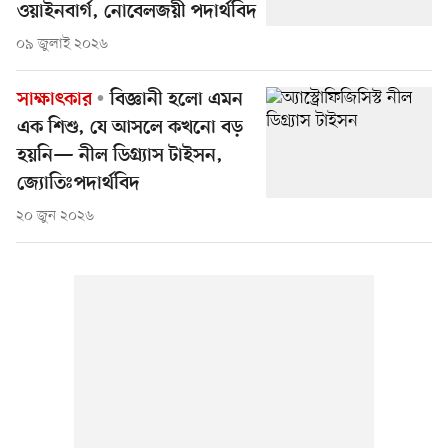
ওয়াইনবার্গ, নোবেলজয়ী পদার্থবিদ
০৯ জুলাই ২০২৬
সাক্ষাৎকার
বিজ্ঞানী হলো এমন
এক শিশু, যে আসলে কখনো বড়
হয়নি— নীল ডিগ্র্যাস টাইসন,
জ্যোতিঃপদার্থবিদ
২০ জুন ২০২৬