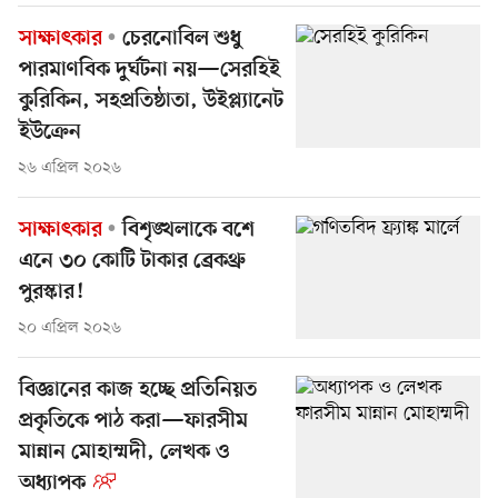
সাক্ষাৎকার
চেরনোবিল শুধু
পারমাণবিক দুর্ঘটনা নয়—সেরহিই
কুরিকিন, সহপ্রতিষ্ঠাতা, উইপ্ল্যানেট
ইউক্রেন
২৬ এপ্রিল ২০২৬
সাক্ষাৎকার
বিশৃঙ্খলাকে বশে
এনে ৩০ কোটি টাকার ব্রেকথ্রু
পুরস্কার!
২০ এপ্রিল ২০২৬
বিজ্ঞানের কাজ হচ্ছে প্রতিনিয়ত
প্রকৃতিকে পাঠ করা—ফারসীম
মান্নান মোহাম্মদী, লেখক ও
অধ্যাপক