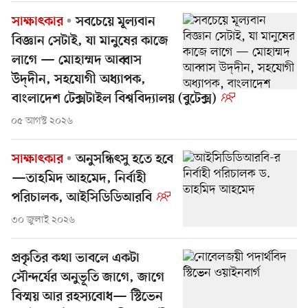
সাক্ষাৎকার
সবচেয়ে মূল্যবান
বিজ্ঞান সেটাই, যা মানুষের কাজে
লাগে — মোহাম্মদ আব্বাস
উদ্‌দীন, সহযোগী অধ্যাপক,
বাংলাদেশ টেক্সটাইল বিশ্ববিদ্যালয় (বুটেক্স)
০৫ আগস্ট ২০২৬
সাক্ষাৎকার
অনুসন্ধিৎসু হতে হবে
—তাহমিদ আহমেদ, নির্বাহী
পরিচালক, আইসিডিডিআরবি
৩০ জুলাই ২০২৬
প্রকৃতির কথা ভাবলে একটা
সৌন্দর্যের অনুভূতি জাগে, জাগে
বিস্ময় আর রহস্যবোধ— স্টিভেন